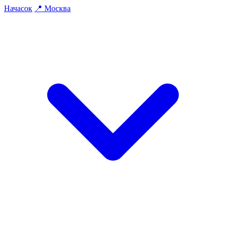
На
часок
📍
Москва