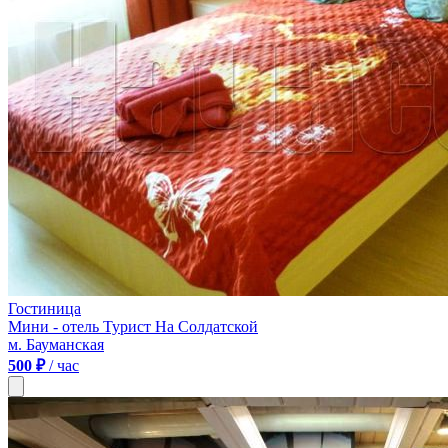
Гостиница
Мини - отель Турист На Солдатской
м. Бауманская
500 ₽
/ час