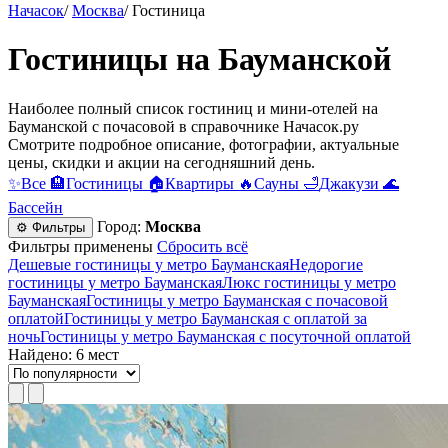
Начасок
/
Москва
/
Гостиница
Гостиницы на Бауманской
Наиболее полный список гостиниц и мини-отелей на
Бауманской c почасовой в справочнике Начасок.ру
Смотрите подробное описание, фотографии, актуальные
цены, скидки и акции на сегодняшний день.
✨
Все
🏨
Гостиницы
🏠
Квартиры
🔥
Сауны
🛁
Джакузи
🌊
Бассейн
Город:
Москва
⚙ Фильтры
Фильтры применены
Сбросить всё
Дешевые гостиницы у метро Бауманская
Недорогие
гостиницы у метро Бауманская
Люкс гостиницы у метро
Бауманская
Гостиницы у метро Бауманская c почасовой
оплатой
Гостиницы у метро Бауманская с оплатой за
ночь
Гостиницы у метро Бауманская c посуточной оплатой
Найдено: 6 мест