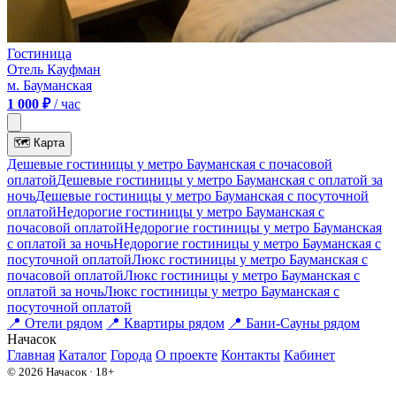
Гостиница
Отель Кауфман
м. Бауманская
1 000 ₽
/ час
🗺
Карта
Дешевые гостиницы у метро Бауманская c почасовой
оплатой
Дешевые гостиницы у метро Бауманская с оплатой за
ночь
Дешевые гостиницы у метро Бауманская c посуточной
оплатой
Недорогие гостиницы у метро Бауманская c
почасовой оплатой
Недорогие гостиницы у метро Бауманская
с оплатой за ночь
Недорогие гостиницы у метро Бауманская c
посуточной оплатой
Люкс гостиницы у метро Бауманская c
почасовой оплатой
Люкс гостиницы у метро Бауманская с
оплатой за ночь
Люкс гостиницы у метро Бауманская c
посуточной оплатой
📍
Отели рядом
📍
Квартиры рядом
📍
Бани-Сауны рядом
На
часок
Главная
Каталог
Города
О проекте
Контакты
Кабинет
© 2026 Начасок · 18+