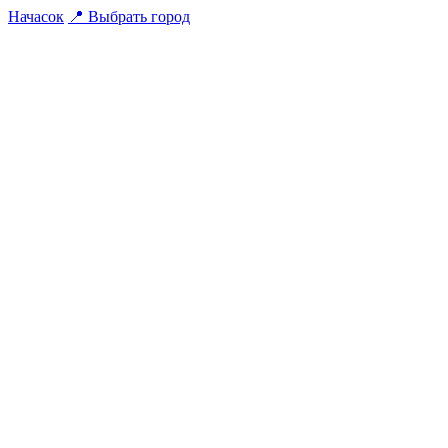
На
часок
📍
Выбрать город