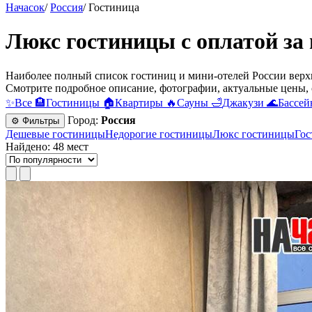
Начасок
/
Россия
/
Гостиница
Люкс гостиницы с оплатой за
Наиболее полный список гостиниц и мини-отелей России верхн
Смотрите подробное описание, фотографии, актуальные цены, 
✨
Все
🏨
Гостиницы
🏠
Квартиры
🔥
Сауны
🛁
Джакузи
🌊
Бассей
Город:
Россия
⚙ Фильтры
Дешевые гостиницы
Недорогие гостиницы
Люкс гостиницы
Гос
Найдено: 48 мест