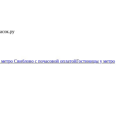
асок.ру
 метро Свиблово c почасовой оплатой
Гостиницы у метро