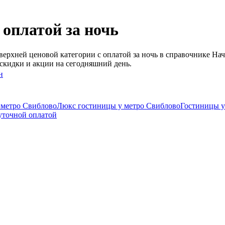
 оплатой за ночь
ерхней ценовой категории с оплатой за ночь в справочнике Нач
скидки и акции на сегодняшний день.
н
 метро Свиблово
Люкс гостиницы у метро Свиблово
Гостиницы у
уточной оплатой