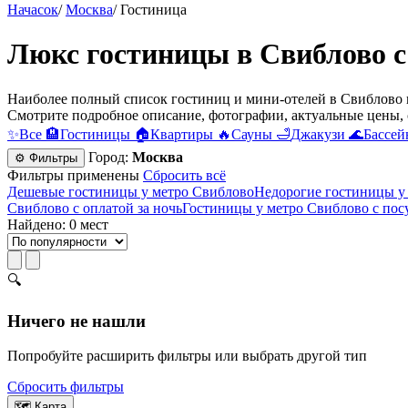
Начасок
/
Москва
/
Гостиница
Люкс гостиницы в Свиблово с
Наиболее полный список гостиниц и мини-отелей в Свиблово в
Смотрите подробное описание, фотографии, актуальные цены, 
✨
Все
🏨
Гостиницы
🏠
Квартиры
🔥
Сауны
🛁
Джакузи
🌊
Бассей
Город:
Москва
⚙ Фильтры
Фильтры применены
Сбросить всё
Дешевые гостиницы у метро Свиблово
Недорогие гостиницы у
Свиблово с оплатой за ночь
Гостиницы у метро Свиблово c пос
Найдено: 0 мест
🔍
Ничего не нашли
Попробуйте расширить фильтры или выбрать другой тип
Сбросить фильтры
🗺
Карта