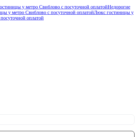
остиницы у метро Свиблово c посуточной оплатой
Недорогие
цы у метро Свиблово c посуточной оплатой
Люкс гостиницы у
 посуточной оплатой