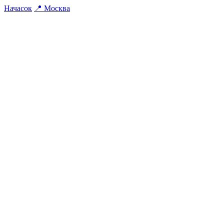
На
часок
📍
Москва