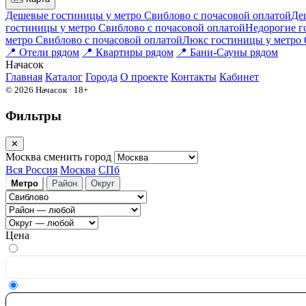
Дешевые гостиницы у метро Свиблово c почасовой оплатой
Де
гостиницы у метро Свиблово c почасовой оплатой
Недорогие г
метро Свиблово c почасовой оплатой
Люкс гостиницы у метро 
📍
Отели рядом
📍
Квартиры рядом
📍
Бани-Сауны рядом
На
часок
Главная
Каталог
Города
О проекте
Контакты
Кабинет
© 2026 Начасок · 18+
Фильтры
✕
Москва
сменить город
Вся Россия
Москва
СПб
Метро
Район
Округ
Цена