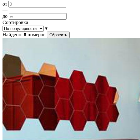
от
—
до
Сортировка
▾
Найдено:
8
номеров
Сбросить