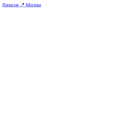
На
часок
📍
Москва