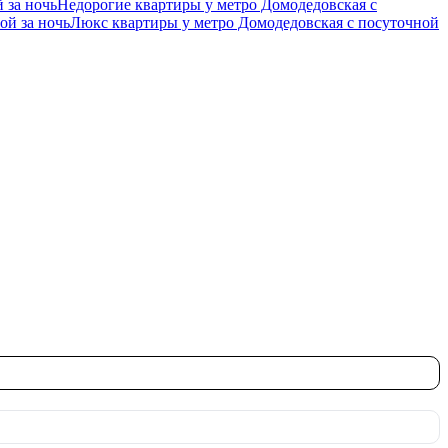
 за ночь
Недорогие квартиры у метро Домодедовская c
ой за ночь
Люкс квартиры у метро Домодедовская c посуточной