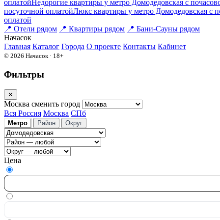
оплатой
Недорогие квартиры у метро Домодедовская c почасов
посуточной оплатой
Люкс квартиры у метро Домодедовская c п
оплатой
📍
Отели рядом
📍
Квартиры рядом
📍
Бани-Сауны рядом
На
часок
Главная
Каталог
Города
О проекте
Контакты
Кабинет
© 2026 Начасок · 18+
Фильтры
✕
Москва
сменить город
Вся Россия
Москва
СПб
Метро
Район
Округ
Цена