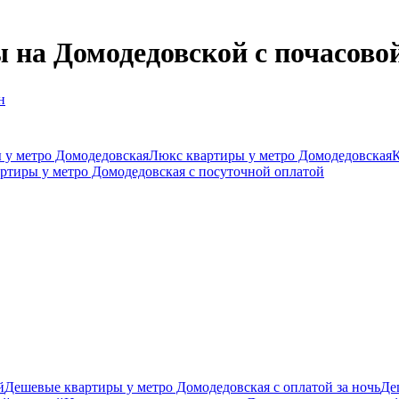
на Домодедовской c почасово
н
 у метро Домодедовская
Люкс квартиры у метро Домодедовская
К
ртиры у метро Домодедовская c посуточной оплатой
й
Дешевые квартиры у метро Домодедовская с оплатой за ночь
Де