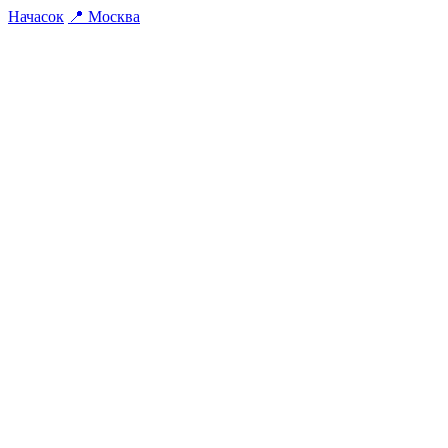
На
часок
📍
Москва