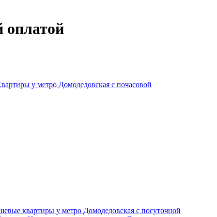
й оплатой
вартиры у метро Домодедовская c почасовой
шевые квартиры у метро Домодедовская c посуточной