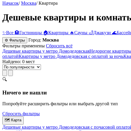
Начасок
/
Москва
/
Квартира
Дешевые квартиры и комнаты 
✨
Все
🏨
Гостиницы
🏠
Квартиры
🔥
Сауны
🛁
Джакузи
🌊
Бассей
Город:
Москва
⚙ Фильтры
Фильтры применены
Сбросить всё
Дешевые квартиры у метро Домодедовская
Недорогие квартиры
оплатой
Квартиры у метро Домодедовская с оплатой за ночь
Ква
Найдено: 0 мест
🔍
Ничего не нашли
Попробуйте расширить фильтры или выбрать другой тип
Сбросить фильтры
🗺
Карта
Дешевые квартиры у метро Домодедовская c почасовой оплато