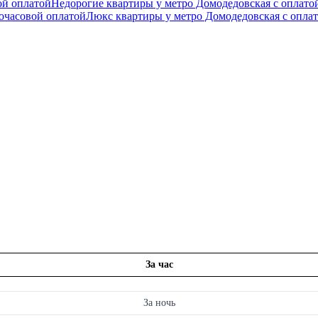
ой оплатой
Недорогие квартиры у метро Домодедовская с оплатой
очасовой оплатой
Люкс квартиры у метро Домодедовская с оплат
За час
За ночь