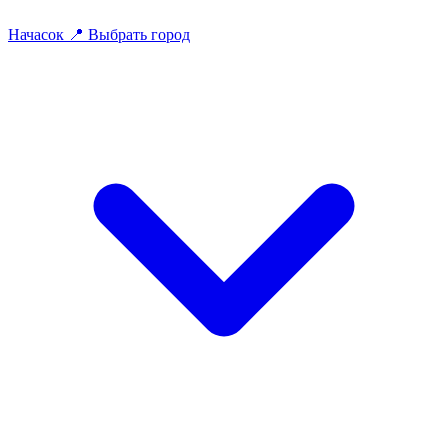
На
часок
📍
Выбрать город