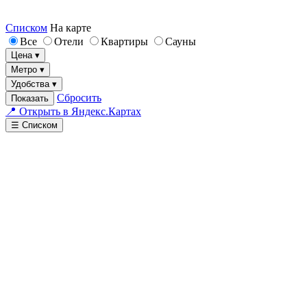
Списком
На карте
Все
Отели
Квартиры
Сауны
Цена ▾
Метро ▾
Удобства ▾
Сбросить
Показать
📍 Открыть в Яндекс.Картах
☰ Списком