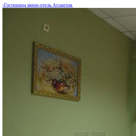
‹
Гостиница мини-отель Атлантик