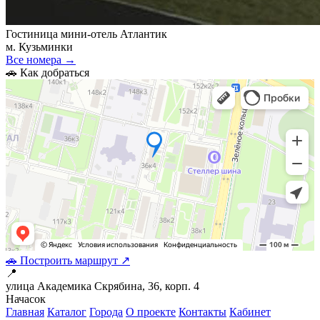
Гостиница мини-отель Атлантик
м. Кузьминки
Все номера →
🚗 Как добраться
🚗 Построить маршрут ↗
📍
улица Академика Скрябина, 36, корп. 4
На
часок
Главная
Каталог
Города
О проекте
Контакты
Кабинет