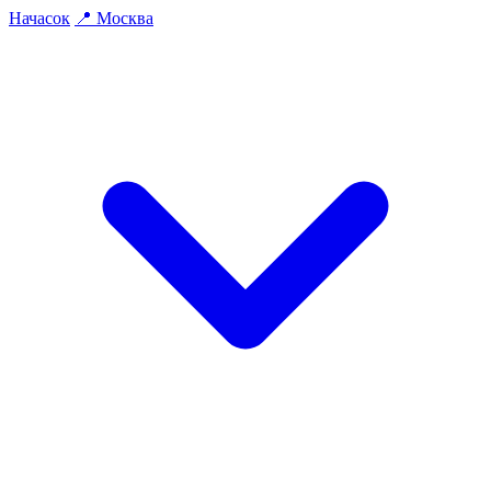
На
часок
📍
Москва