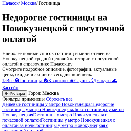
Начасок
/
Москва
/
Гостиница
Недорогие гостиницы на
Новокузнецкой c посуточной
оплатой
Наиболее полный список гостиниц и мини-отелей на
Новокузнецкой средней ценовой категории c посуточной
оплатой в справочнике Начасок.ру
Смотрите подробное описание, фотографии, актуальные
цены, скидки и акции на сегодняшний день.
✨
Все
🏨
Гостиницы
🏠
Квартиры
🔥
Сауны
🛁
Джакузи
🌊
Бассейн
Город:
Москва
⚙ Фильтры
Фильтры применены
Сбросить всё
Дешевые гостиницы у метро Новокузнецкая
Недорогие
гостиницы у метро Новокузнецкая
Люкс гостиницы у метро
Новокузнецкая
Гостиницы у метро Новокузнецкая c
почасовой оплатой
Гостиницы у метро Новокузнецкая с
оплатой за ночь
Гостиницы у метро Новокузнецкая c
посуточной оплатой