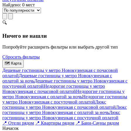
Найдено: 0 мест
🔍
Ничего не нашли
Попробуйте расширить фильтры или выбрать другой тип
Сбросить фильтры
🗺
Карта
Дешевые гостиницы у метро Новокузнецкая c почасовой
оплатой
Дешевые гостиницы у метро Новокузнецкая с
оплатой за ночь
Дешевые гостиницы у метро Новокузнецкая c
посуточной оплатой
Недорогие гостиницы у метро
Новокузнецкая c почасовой оплатой
Недорогие гостиницы у
метро Новокузнецкая с оплатой за ночь
Недорогие гостиницы
у метро Новокузнецкая c посуточной оплатой
Люкс
гостиницы у метро Новокузнецкая c почасовой оплатой
Люкс
гостиницы у метро Новокузнецкая с оплатой за ночь
Люкс
гостиницы у метро Новокузнецкая c посуточной оплатой
📍
Отели рядом
📍
Квартиры рядом
📍
Бани-Сауны рядом
На
часок