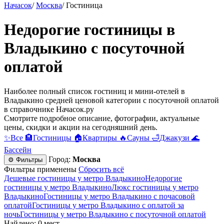
Начасок
/
Москва
/
Гостиница
Недорогие гостиницы в
Владыкино c посуточной
оплатой
Наиболее полный список гостиниц и мини-отелей в
Владыкино средней ценовой категории c посуточной оплатой
в справочнике Начасок.ру
Смотрите подробное описание, фотографии, актуальные
цены, скидки и акции на сегодняшний день.
✨
Все
🏨
Гостиницы
🏠
Квартиры
🔥
Сауны
🛁
Джакузи
🌊
Бассейн
Город:
Москва
⚙ Фильтры
Фильтры применены
Сбросить всё
Дешевые гостиницы у метро Владыкино
Недорогие
гостиницы у метро Владыкино
Люкс гостиницы у метро
Владыкино
Гостиницы у метро Владыкино c почасовой
оплатой
Гостиницы у метро Владыкино с оплатой за
ночь
Гостиницы у метро Владыкино c посуточной оплатой
Найдено: 0 мест