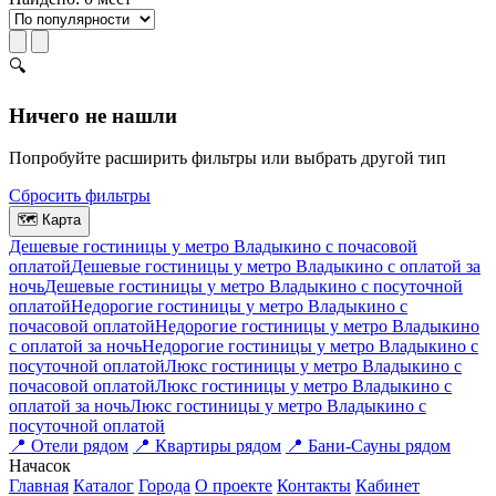
🔍
Ничего не нашли
Попробуйте расширить фильтры или выбрать другой тип
Сбросить фильтры
🗺
Карта
Дешевые гостиницы у метро Владыкино c почасовой
оплатой
Дешевые гостиницы у метро Владыкино с оплатой за
ночь
Дешевые гостиницы у метро Владыкино c посуточной
оплатой
Недорогие гостиницы у метро Владыкино c
почасовой оплатой
Недорогие гостиницы у метро Владыкино
с оплатой за ночь
Недорогие гостиницы у метро Владыкино c
посуточной оплатой
Люкс гостиницы у метро Владыкино c
почасовой оплатой
Люкс гостиницы у метро Владыкино с
оплатой за ночь
Люкс гостиницы у метро Владыкино c
посуточной оплатой
📍
Отели рядом
📍
Квартиры рядом
📍
Бани-Сауны рядом
На
часок
Главная
Каталог
Города
О проекте
Контакты
Кабинет