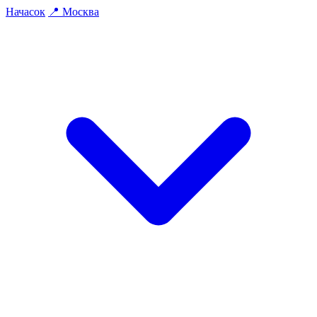
На
часок
📍
Москва