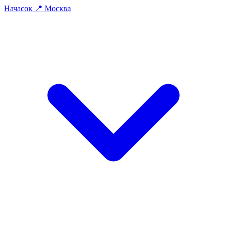
На
часок
📍
Москва