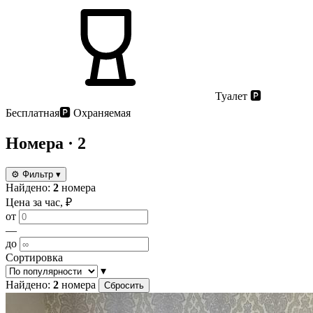
Туалет
🅿️
Бесплатная
🅿️
Охраняемая
Номера
· 2
⚙
Фильтр
▾
Найдено:
2
номера
Цена за час, ₽
от
—
до
Сортировка
▾
Найдено:
2
номера
Сбросить