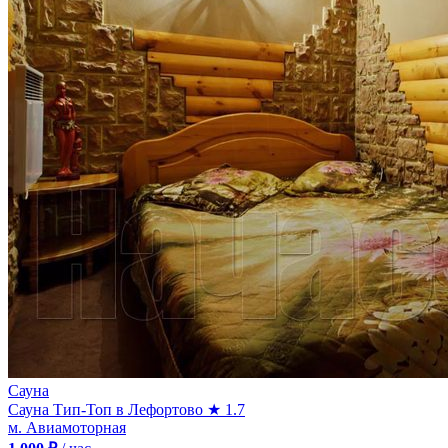
Сауна
Сауна Тип-Топ в Лефортово
★ 1.7
м. Авиамоторная