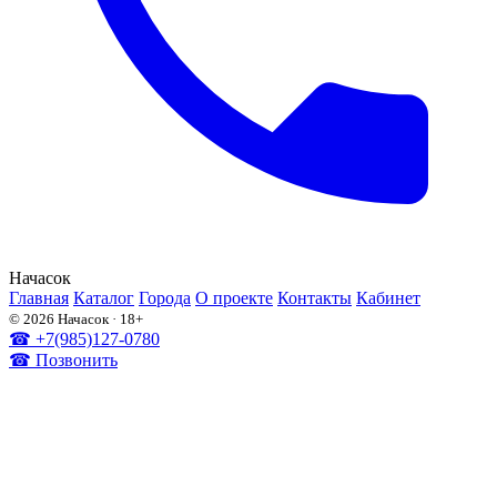
На
часок
Главная
Каталог
Города
О проекте
Контакты
Кабинет
© 2026 Начасок · 18+
☎ +7(985)127-0780
☎ Позвонить