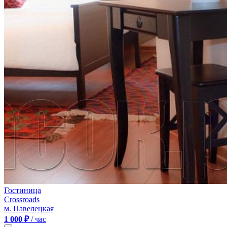
Гостиница
Crossroads
м. Павелецкая
1 000 ₽
/ час