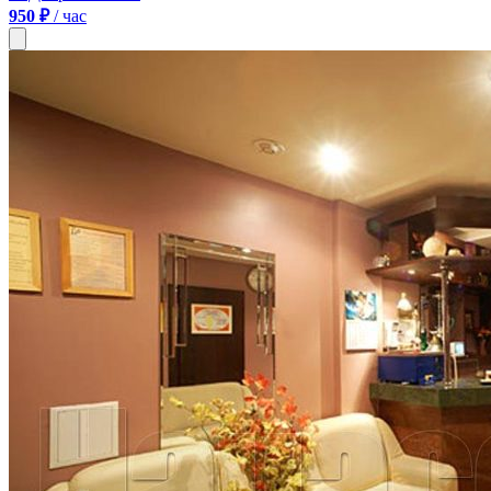
950 ₽
/ час