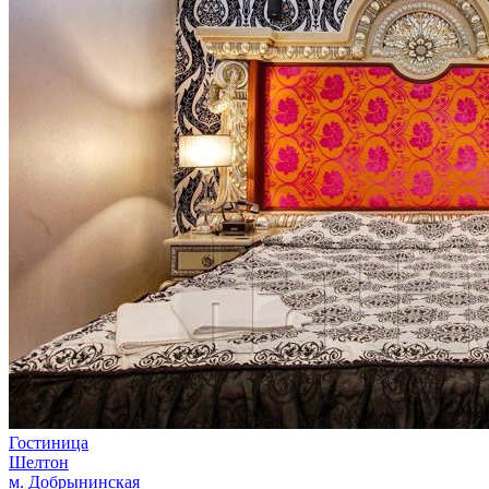
Гостиница
Шелтон
м. Добрынинская