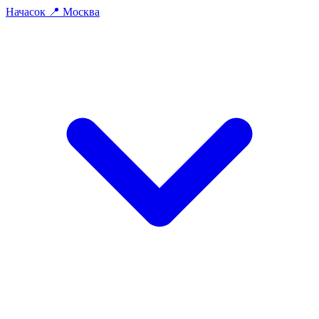
На
часок
📍
Москва