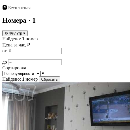
🅿️
Бесплатная
Номера
· 1
⚙
Фильтр
▾
Найдено:
1
номер
Цена за час, ₽
от
—
до
Сортировка
▾
Найдено:
1
номер
Сбросить