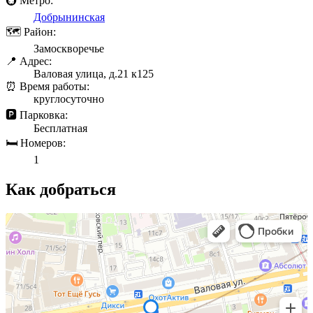
🚇 Метро:
Добрынинская
🗺 Район:
Замоскворечье
📍 Адрес:
Валовая улица, д.21 к125
⏰ Время работы:
круглосуточно
🅿️ Парковка:
Бесплатная
🛏 Номеров:
1
Как добраться