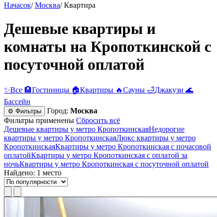
Начасок
/
Москва
/
Квартира
Дешевые квартиры и
комнаты на Кропоткинской c
посуточной оплатой
✨
Все
🏨
Гостиницы
🏠
Квартиры
🔥
Сауны
🛁
Джакузи
🌊
Бассейн
Город:
Москва
⚙ Фильтры
Фильтры применены
Сбросить всё
Дешевые квартиры у метро Кропоткинская
Недорогие
квартиры у метро Кропоткинская
Люкс квартиры у метро
Кропоткинская
Квартиры у метро Кропоткинская c почасовой
оплатой
Квартиры у метро Кропоткинская с оплатой за
ночь
Квартиры у метро Кропоткинская c посуточной оплатой
Найдено: 1 место