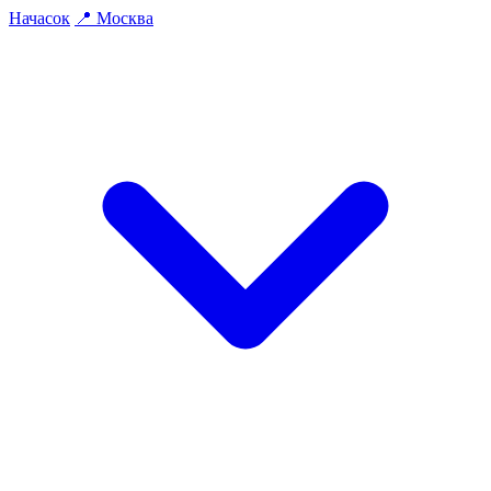
На
часок
📍
Москва