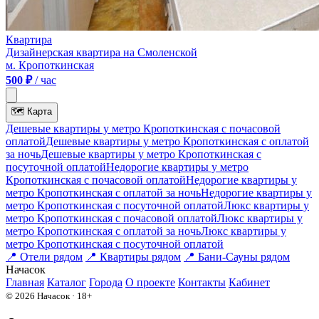
Квартира
Дизайнерская квартира на Смоленской
м. Кропоткинская
500 ₽
/ час
🗺
Карта
Дешевые квартиры у метро Кропоткинская c почасовой
оплатой
Дешевые квартиры у метро Кропоткинская с оплатой
за ночь
Дешевые квартиры у метро Кропоткинская c
посуточной оплатой
Недорогие квартиры у метро
Кропоткинская c почасовой оплатой
Недорогие квартиры у
метро Кропоткинская с оплатой за ночь
Недорогие квартиры у
метро Кропоткинская c посуточной оплатой
Люкс квартиры у
метро Кропоткинская c почасовой оплатой
Люкс квартиры у
метро Кропоткинская с оплатой за ночь
Люкс квартиры у
метро Кропоткинская c посуточной оплатой
📍
Отели рядом
📍
Квартиры рядом
📍
Бани-Сауны рядом
На
часок
Главная
Каталог
Города
О проекте
Контакты
Кабинет
© 2026 Начасок · 18+