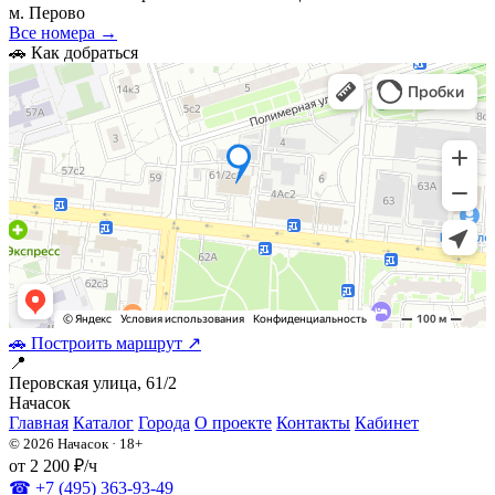
м. Перово
Все номера →
🚗 Как добраться
🚗 Построить маршрут ↗
📍
Перовская улица, 61/2
На
часок
Главная
Каталог
Города
О проекте
Контакты
Кабинет
© 2026 Начасок · 18+
от 2 200 ₽/ч
☎ +7 (495) 363-93-49