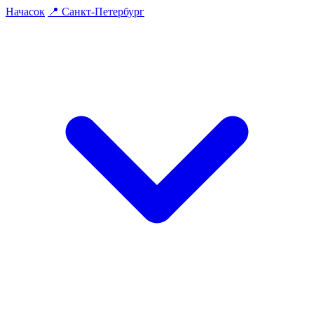
На
часок
📍
Санкт-Петербург