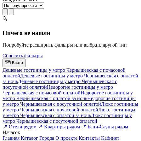
🔍
Ничего не нашли
Попробуйте расширить фильтры или выбрать другой тип
Сбросить фильтры
🗺
Карта
Дешевые гостиницы у метро Чернышевская c почасовой
оплатой
Дешевые гостиницы у метро Чернышевская с оплатой
за ночь
Дешевые гостиницы у метро Чернышевская c
посуточной оплатой
Недорогие гостиницы у метро
Чернышевская c почасовой оплатой
Недорогие гостиницы у
метро Чернышевская с оплатой за ночь
Недорогие гостиницы
у метро Чернышевская c посуточной оплатой
Люкс гостиницы
у метро Чернышевская c почасовой оплатой
Люкс гостиницы
у метро Чернышевская с оплатой за ночь
Люкс гостиницы у
метро Чернышевская c посуточной оплатой
📍
Отели рядом
📍
Квартиры рядом
📍
Бани-Сауны рядом
На
часок
Главная
Каталог
Города
О проекте
Контакты
Кабинет