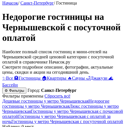
Начасок
/
Санкт-Петербург
/
Гостиница
Недорогие гостиницы на
Чернышевской c посуточной
оплатой
Наиболее полный список гостиниц и мини-отелей на
Чернышевской средней ценовой категории c посуточной
оплатой в справочнике Начасок.ру
Смотрите подробное описание, фотографии, актуальные
цены, скидки и акции на сегодняшний день.
✨
Все
🏨
Гостиницы
🏠
Квартиры
🔥
Сауны
🛁
Джакузи
🌊
Бассейн
Город:
Санкт-Петербург
⚙ Фильтры
Фильтры применены
Сбросить всё
Дешевые гостиницы у метро Чернышевская
Недорогие
гостиницы у метро Чернышевская
Люкс гостиницы у метро
Чернышевская
Гостиницы у метро Чернышевская c почасовой
оплатой
Гостиницы у метро Чернышевская с оплатой за
ночь
Гостиницы у метро Чернышевская c посуточной оплатой
Найдено: 0 мест