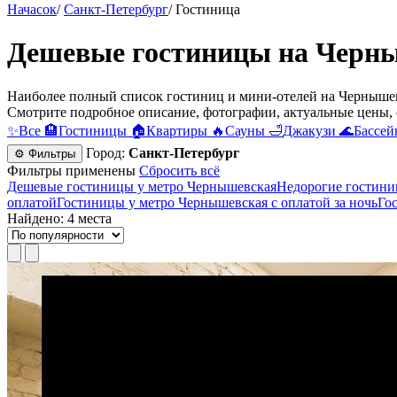
Начасок
/
Санкт-Петербург
/
Гостиница
Дешевые гостиницы на Черны
Наиболее полный список гостиниц и мини-отелей на Чернышев
Смотрите подробное описание, фотографии, актуальные цены, 
✨
Все
🏨
Гостиницы
🏠
Квартиры
🔥
Сауны
🛁
Джакузи
🌊
Бассей
Город:
Санкт-Петербург
⚙ Фильтры
Фильтры применены
Сбросить всё
Дешевые гостиницы у метро Чернышевская
Недорогие гостини
оплатой
Гостиницы у метро Чернышевская с оплатой за ночь
Го
Найдено: 4 места