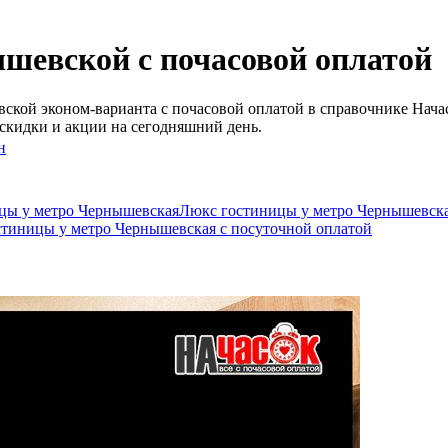
шевской c почасовой оплатой
ской эконом-варианта c почасовой оплатой в справочнике Нача
скидки и акции на сегодняшний день.
н
цы у метро Чернышевская
Люкс гостиницы у метро Чернышевск
стиницы у метро Чернышевская c посуточной оплатой