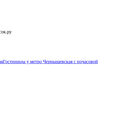
сок.ру
ая
Гостиницы у метро Чернышевская c почасовой