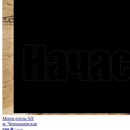
Мини-отель SH
м. Чернышевская
500 ₽
/ час