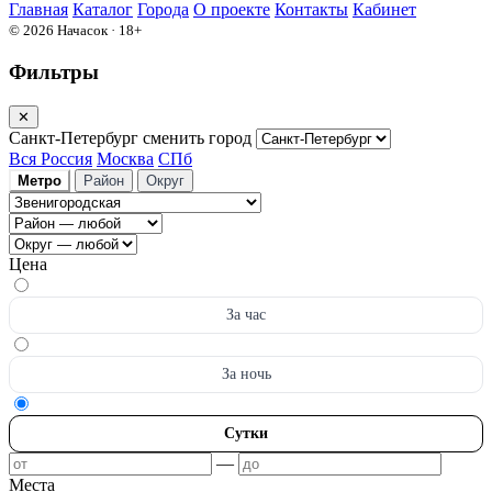
Главная
Каталог
Города
О проекте
Контакты
Кабинет
© 2026 Начасок · 18+
Фильтры
✕
Санкт-Петербург
сменить город
Вся Россия
Москва
СПб
Метро
Район
Округ
Цена
За час
За ночь
Сутки
—
Места