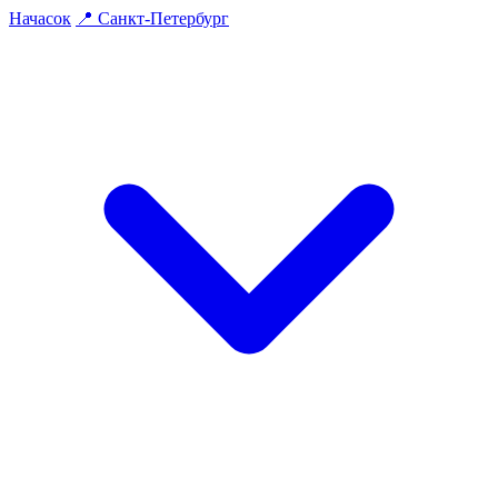
На
часок
📍
Санкт-Петербург