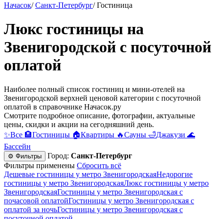
Начасок
/
Санкт-Петербург
/
Гостиница
Люкс гостиницы на
Звенигородской c посуточной
оплатой
Наиболее полный список гостиниц и мини-отелей на
Звенигородской верхней ценовой категории c посуточной
оплатой в справочнике Начасок.ру
Смотрите подробное описание, фотографии, актуальные
цены, скидки и акции на сегодняшний день.
✨
Все
🏨
Гостиницы
🏠
Квартиры
🔥
Сауны
🛁
Джакузи
🌊
Бассейн
Город:
Санкт-Петербург
⚙ Фильтры
Фильтры применены
Сбросить всё
Дешевые гостиницы у метро Звенигородская
Недорогие
гостиницы у метро Звенигородская
Люкс гостиницы у метро
Звенигородская
Гостиницы у метро Звенигородская c
почасовой оплатой
Гостиницы у метро Звенигородская с
оплатой за ночь
Гостиницы у метро Звенигородская c
посуточной оплатой