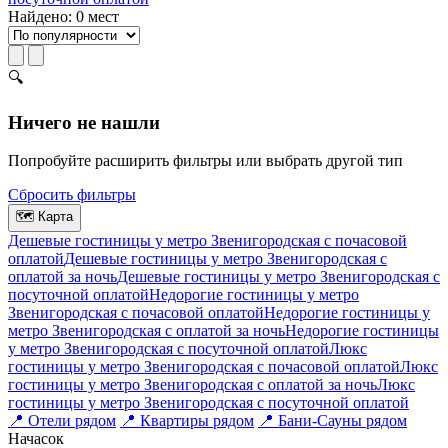
Найдено: 0 мест
🔍
Ничего не нашли
Попробуйте расширить фильтры или выбрать другой тип
Сбросить фильтры
🗺
Карта
Дешевые гостиницы у метро Звенигородская c почасовой
оплатой
Дешевые гостиницы у метро Звенигородская с
оплатой за ночь
Дешевые гостиницы у метро Звенигородская c
посуточной оплатой
Недорогие гостиницы у метро
Звенигородская c почасовой оплатой
Недорогие гостиницы у
метро Звенигородская с оплатой за ночь
Недорогие гостиницы
у метро Звенигородская c посуточной оплатой
Люкс
гостиницы у метро Звенигородская c почасовой оплатой
Люкс
гостиницы у метро Звенигородская с оплатой за ночь
Люкс
гостиницы у метро Звенигородская c посуточной оплатой
📍
Отели рядом
📍
Квартиры рядом
📍
Бани-Сауны рядом
На
часок