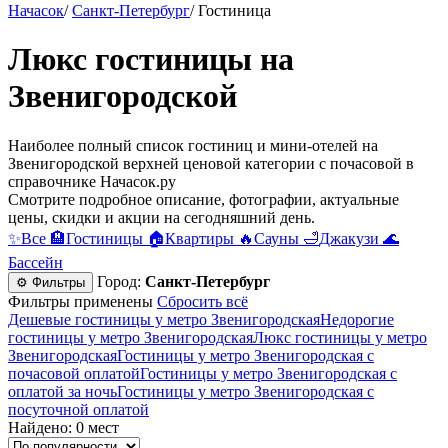
Начасок
/
Санкт-Петербург
/
Гостиница
Люкс гостиницы на
Звенигородской
Наиболее полный список гостиниц и мини-отелей на
Звенигородской верхней ценовой категории c почасовой в
справочнике Начасок.ру
Смотрите подробное описание, фотографии, актуальные
цены, скидки и акции на сегодняшний день.
✨
Все
🏨
Гостиницы
🏠
Квартиры
🔥
Сауны
🛁
Джакузи
🌊
Бассейн
Город:
Санкт-Петербург
⚙ Фильтры
Фильтры применены
Сбросить всё
Дешевые гостиницы у метро Звенигородская
Недорогие
гостиницы у метро Звенигородская
Люкс гостиницы у метро
Звенигородская
Гостиницы у метро Звенигородская c
почасовой оплатой
Гостиницы у метро Звенигородская с
оплатой за ночь
Гостиницы у метро Звенигородская c
посуточной оплатой
Найдено: 0 мест