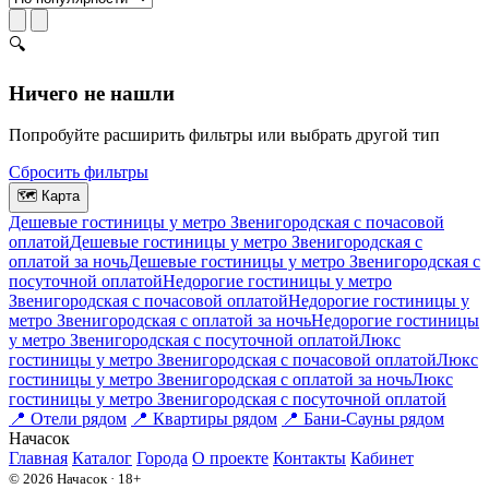
🔍
Ничего не нашли
Попробуйте расширить фильтры или выбрать другой тип
Сбросить фильтры
🗺
Карта
Дешевые гостиницы у метро Звенигородская c почасовой
оплатой
Дешевые гостиницы у метро Звенигородская с
оплатой за ночь
Дешевые гостиницы у метро Звенигородская c
посуточной оплатой
Недорогие гостиницы у метро
Звенигородская c почасовой оплатой
Недорогие гостиницы у
метро Звенигородская с оплатой за ночь
Недорогие гостиницы
у метро Звенигородская c посуточной оплатой
Люкс
гостиницы у метро Звенигородская c почасовой оплатой
Люкс
гостиницы у метро Звенигородская с оплатой за ночь
Люкс
гостиницы у метро Звенигородская c посуточной оплатой
📍
Отели рядом
📍
Квартиры рядом
📍
Бани-Сауны рядом
На
часок
Главная
Каталог
Города
О проекте
Контакты
Кабинет
© 2026 Начасок · 18+