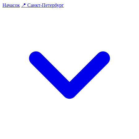
На
часок
📍
Санкт-Петербург