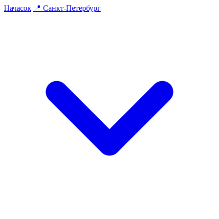
На
часок
📍
Санкт-Петербург