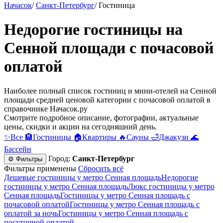
Начасок
/
Санкт-Петербург
/
Гостиница
Недорогие гостиницы на
Сенной площади c почасовой
оплатой
Наиболее полный список гостиниц и мини-отелей на Сенной
площади средней ценовой категории c почасовой оплатой в
справочнике Начасок.ру
Смотрите подробное описание, фотографии, актуальные
цены, скидки и акции на сегодняшний день.
✨
Все
🏨
Гостиницы
🏠
Квартиры
🔥
Сауны
🛁
Джакузи
🌊
Бассейн
Город:
Санкт-Петербург
⚙ Фильтры
Фильтры применены
Сбросить всё
Дешевые гостиницы у метро Сенная площадь
Недорогие
гостиницы у метро Сенная площадь
Люкс гостиницы у метро
Сенная площадь
Гостиницы у метро Сенная площадь c
почасовой оплатой
Гостиницы у метро Сенная площадь с
оплатой за ночь
Гостиницы у метро Сенная площадь c
посуточной оплатой