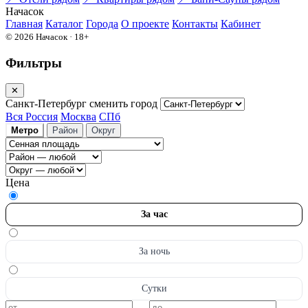
На
часок
Главная
Каталог
Города
О проекте
Контакты
Кабинет
© 2026 Начасок · 18+
Фильтры
✕
Санкт-Петербург
сменить город
Вся Россия
Москва
СПб
Метро
Район
Округ
Цена
За час
За ночь
Сутки
—