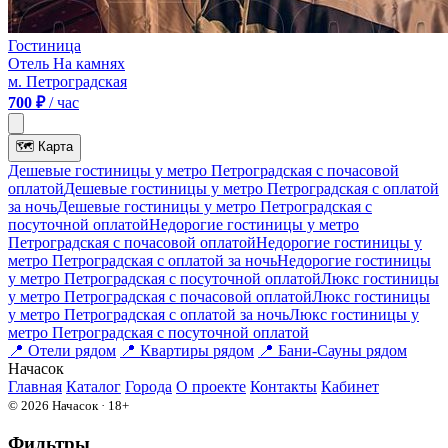
Гостиница
Отель На камнях
м. Петроградская
700 ₽
/ час
🗺
Карта
Дешевые гостиницы у метро Петроградская c почасовой
оплатой
Дешевые гостиницы у метро Петроградская с оплатой
за ночь
Дешевые гостиницы у метро Петроградская c
посуточной оплатой
Недорогие гостиницы у метро
Петроградская c почасовой оплатой
Недорогие гостиницы у
метро Петроградская с оплатой за ночь
Недорогие гостиницы
у метро Петроградская c посуточной оплатой
Люкс гостиницы
у метро Петроградская c почасовой оплатой
Люкс гостиницы
у метро Петроградская с оплатой за ночь
Люкс гостиницы у
метро Петроградская c посуточной оплатой
📍
Отели рядом
📍
Квартиры рядом
📍
Бани-Сауны рядом
На
часок
Главная
Каталог
Города
О проекте
Контакты
Кабинет
© 2026 Начасок · 18+
Фильтры