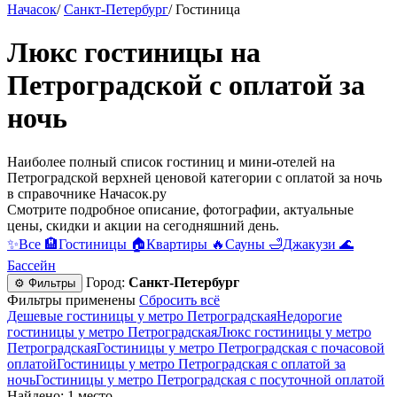
Начасок
/
Санкт-Петербург
/
Гостиница
Люкс гостиницы на
Петроградской с оплатой за
ночь
Наиболее полный список гостиниц и мини-отелей на
Петроградской верхней ценовой категории с оплатой за ночь
в справочнике Начасок.ру
Смотрите подробное описание, фотографии, актуальные
цены, скидки и акции на сегодняшний день.
✨
Все
🏨
Гостиницы
🏠
Квартиры
🔥
Сауны
🛁
Джакузи
🌊
Бассейн
Город:
Санкт-Петербург
⚙ Фильтры
Фильтры применены
Сбросить всё
Дешевые гостиницы у метро Петроградская
Недорогие
гостиницы у метро Петроградская
Люкс гостиницы у метро
Петроградская
Гостиницы у метро Петроградская c почасовой
оплатой
Гостиницы у метро Петроградская с оплатой за
ночь
Гостиницы у метро Петроградская c посуточной оплатой
Найдено: 1 место