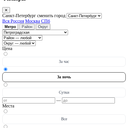
✕
Санкт-Петербург
сменить город
Вся Россия
Москва
СПб
Метро
Район
Округ
Цена
За час
За ночь
Сутки
—
Места
Все