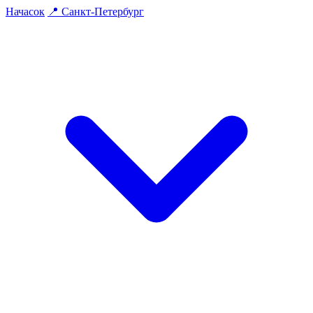
На
часок
📍
Санкт-Петербург