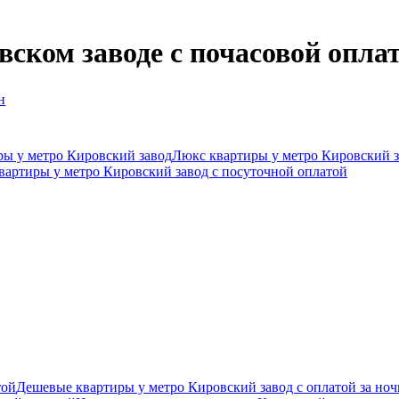
ском заводе c почасовой опла
н
ры у метро Кировский завод
Люкс квартиры у метро Кировский 
вартиры у метро Кировский завод c посуточной оплатой
той
Дешевые квартиры у метро Кировский завод с оплатой за ноч