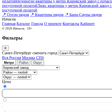
оплатой
Недорогие квартиры у метро Кировский завод c почас
посуточной оплатой
Люкс квартиры у метро Кировский завод c
посуточной оплатой
📍
Отели рядом
📍
Квартиры рядом
📍
Бани-Сауны рядом
На
часок
Главная
Каталог
Города
О проекте
Контакты
Кабинет
© 2026 Начасок · 18+
Фильтры
✕
Санкт-Петербург
сменить город
Вся Россия
Москва
СПб
Метро
Район
Округ
Цена