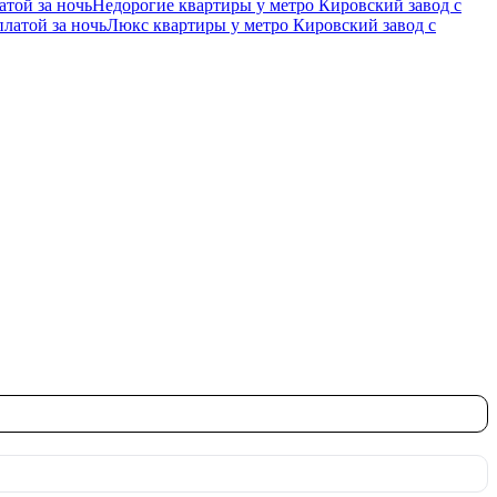
атой за ночь
Недорогие квартиры у метро Кировский завод c
латой за ночь
Люкс квартиры у метро Кировский завод c