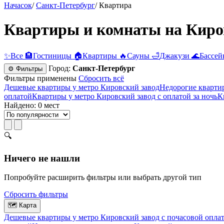
Начасок
/
Санкт-Петербург
/
Квартира
Квартиры и комнаты на Киров
✨
Все
🏨
Гостиницы
🏠
Квартиры
🔥
Сауны
🛁
Джакузи
🌊
Бассей
Город:
Санкт-Петербург
⚙ Фильтры
Фильтры применены
Сбросить всё
Дешевые квартиры у метро Кировский завод
Недорогие кварти
оплатой
Квартиры у метро Кировский завод с оплатой за ночь
К
Найдено: 0 мест
🔍
Ничего не нашли
Попробуйте расширить фильтры или выбрать другой тип
Сбросить фильтры
🗺
Карта
Дешевые квартиры у метро Кировский завод c почасовой опла