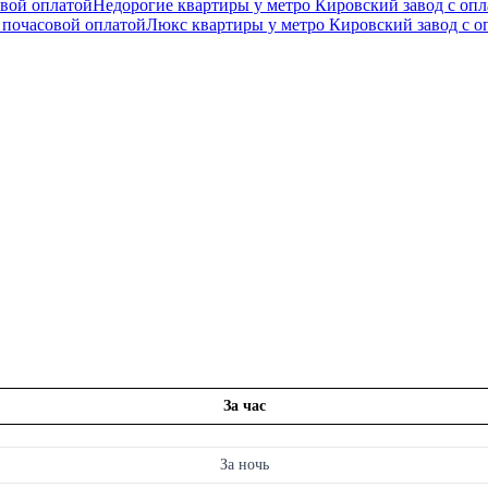
овой оплатой
Недорогие квартиры у метро Кировский завод с опл
 почасовой оплатой
Люкс квартиры у метро Кировский завод с оп
За час
За ночь