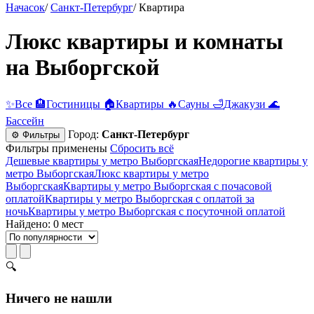
Начасок
/
Санкт-Петербург
/
Квартира
Люкс квартиры и комнаты
на Выборгской
✨
Все
🏨
Гостиницы
🏠
Квартиры
🔥
Сауны
🛁
Джакузи
🌊
Бассейн
Город:
Санкт-Петербург
⚙ Фильтры
Фильтры применены
Сбросить всё
Дешевые квартиры у метро Выборгская
Недорогие квартиры у
метро Выборгская
Люкс квартиры у метро
Выборгская
Квартиры у метро Выборгская c почасовой
оплатой
Квартиры у метро Выборгская с оплатой за
ночь
Квартиры у метро Выборгская c посуточной оплатой
Найдено: 0 мест
🔍
Ничего не нашли