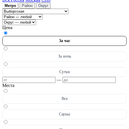
Метро
Район
Округ
Цена
За час
За ночь
Сутки
—
Места
Все
Сауны