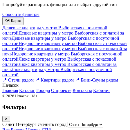
Попробуйте расширить фильтры или выбрать другой тип
Сбросить фильтры
🗺
Карта
Дешевые квартиры у метро Выборгская c почасовой
оплатой
Дешевые квартиры у метро Выборгская с оплатой за
ночь
Дешевые квартиры у метро Выборгская c посуточной
оплатой
Недорогие квартиры у метро Выборгская c почасовой
оплатой
Недорогие квартиры у метро Выборгская с оплатой за
ночь
Недорогие квартиры у метро Выборгская c посуточной
оплатой
Люкс квартиры у метро Выборгская c почасовой
оплатой
Люкс квартиры у метро Выборгская с оплатой за
ночь
Люкс квартиры у метро Выборгская c посуточной
оплатой
📍
Отели рядом
📍
Квартиры рядом
📍
Бани-Сауны рядом
На
часок
Главная
Каталог
Города
О проекте
Контакты
Кабинет
© 2026 Начасок · 18+
Фильтры
✕
Санкт-Петербург
сменить город
Вся Россия
Москва
СПб