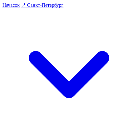
На
часок
📍
Санкт-Петербург