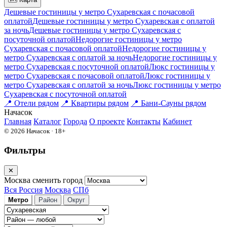
Дешевые гостиницы у метро Сухаревская c почасовой
оплатой
Дешевые гостиницы у метро Сухаревская с оплатой
за ночь
Дешевые гостиницы у метро Сухаревская c
посуточной оплатой
Недорогие гостиницы у метро
Сухаревская c почасовой оплатой
Недорогие гостиницы у
метро Сухаревская с оплатой за ночь
Недорогие гостиницы у
метро Сухаревская c посуточной оплатой
Люкс гостиницы у
метро Сухаревская c почасовой оплатой
Люкс гостиницы у
метро Сухаревская с оплатой за ночь
Люкс гостиницы у метро
Сухаревская c посуточной оплатой
📍
Отели рядом
📍
Квартиры рядом
📍
Бани-Сауны рядом
На
часок
Главная
Каталог
Города
О проекте
Контакты
Кабинет
© 2026 Начасок · 18+
Фильтры
✕
Москва
сменить город
Вся Россия
Москва
СПб
Метро
Район
Округ