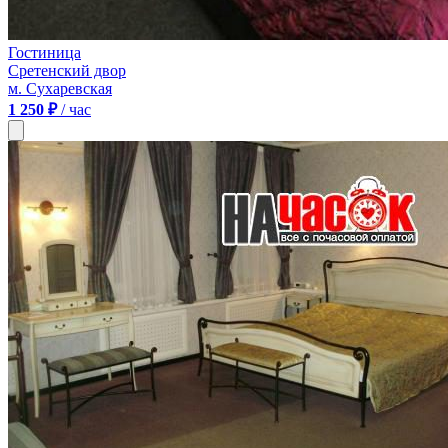
Гостиница
Сретенский двор
м. Сухаревская
1 250 ₽
/ час