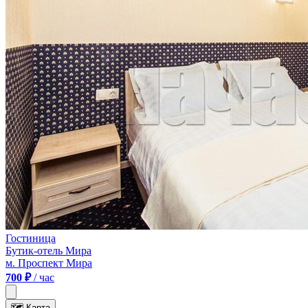
Гостиница
Бутик-отель Мира
м. Проспект Мира
700 ₽
/ час
🗺
Карта