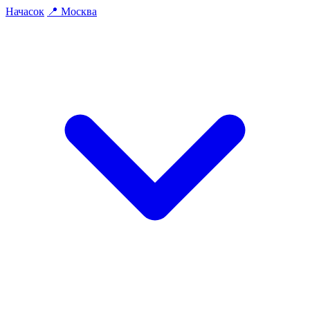
На
часок
📍
Москва