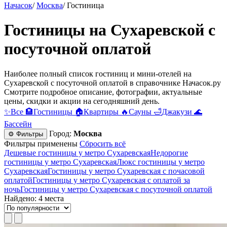
Начасок
/
Москва
/
Гостиница
Гостиницы на Сухаревской c
посуточной оплатой
Наиболее полный список гостиниц и мини-отелей на
Сухаревской c посуточной оплатой в справочнике Начасок.ру
Смотрите подробное описание, фотографии, актуальные
цены, скидки и акции на сегодняшний день.
✨
Все
🏨
Гостиницы
🏠
Квартиры
🔥
Сауны
🛁
Джакузи
🌊
Бассейн
Город:
Москва
⚙ Фильтры
Фильтры применены
Сбросить всё
Дешевые гостиницы у метро Сухаревская
Недорогие
гостиницы у метро Сухаревская
Люкс гостиницы у метро
Сухаревская
Гостиницы у метро Сухаревская c почасовой
оплатой
Гостиницы у метро Сухаревская с оплатой за
ночь
Гостиницы у метро Сухаревская c посуточной оплатой
Найдено: 4 места