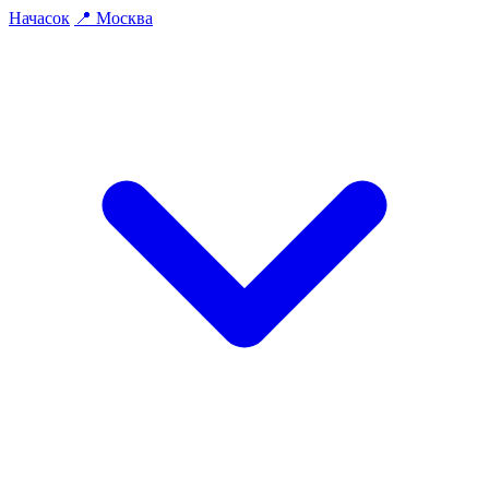
На
часок
📍
Москва