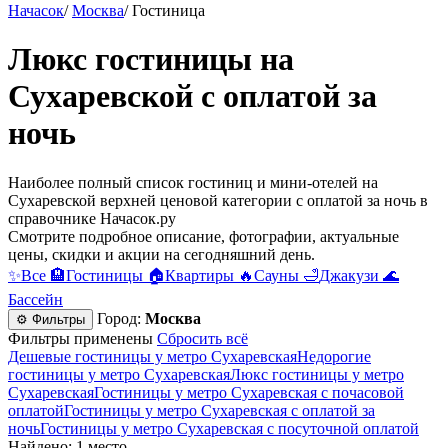
Начасок
/
Москва
/
Гостиница
Люкс гостиницы на
Сухаревской с оплатой за
ночь
Наиболее полный список гостиниц и мини-отелей на
Сухаревской верхней ценовой категории с оплатой за ночь в
справочнике Начасок.ру
Смотрите подробное описание, фотографии, актуальные
цены, скидки и акции на сегодняшний день.
✨
Все
🏨
Гостиницы
🏠
Квартиры
🔥
Сауны
🛁
Джакузи
🌊
Бассейн
Город:
Москва
⚙ Фильтры
Фильтры применены
Сбросить всё
Дешевые гостиницы у метро Сухаревская
Недорогие
гостиницы у метро Сухаревская
Люкс гостиницы у метро
Сухаревская
Гостиницы у метро Сухаревская c почасовой
оплатой
Гостиницы у метро Сухаревская с оплатой за
ночь
Гостиницы у метро Сухаревская c посуточной оплатой
Найдено: 1 место