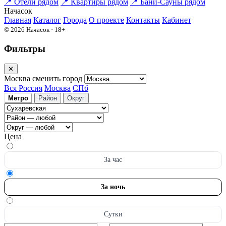
📍
Отели рядом
📍
Квартиры рядом
📍
Бани-Сауны рядом
На
часок
Главная
Каталог
Города
О проекте
Контакты
Кабинет
© 2026 Начасок · 18+
Фильтры
✕
Москва
сменить город
Вся Россия
Москва
СПб
Метро
Район
Округ
Цена
За час
За ночь
Сутки