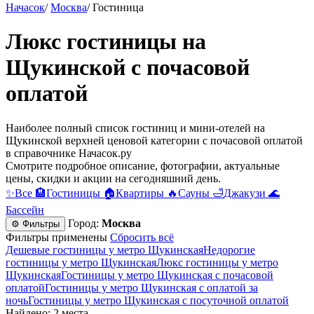
Начасок
/
Москва
/
Гостиница
Люкс гостиницы на
Щукинской c почасовой
оплатой
Наиболее полный список гостиниц и мини-отелей на
Щукинской верхней ценовой категории c почасовой оплатой
в справочнике Начасок.ру
Смотрите подробное описание, фотографии, актуальные
цены, скидки и акции на сегодняшний день.
✨
Все
🏨
Гостиницы
🏠
Квартиры
🔥
Сауны
🛁
Джакузи
🌊
Бассейн
Город:
Москва
⚙ Фильтры
Фильтры применены
Сбросить всё
Дешевые гостиницы у метро Щукинская
Недорогие
гостиницы у метро Щукинская
Люкс гостиницы у метро
Щукинская
Гостиницы у метро Щукинская c почасовой
оплатой
Гостиницы у метро Щукинская с оплатой за
ночь
Гостиницы у метро Щукинская c посуточной оплатой
Найдено: 2 места