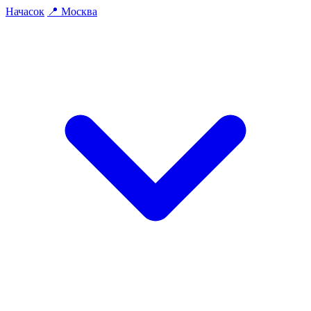
На
часок
📍
Москва