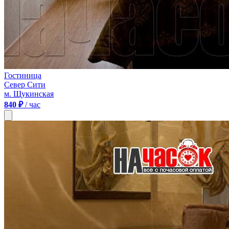
Гостиница
Север Сити
м. Щукинская
840 ₽
/ час