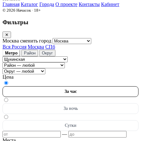
Главная
Каталог
Города
О проекте
Контакты
Кабинет
© 2026 Начасок · 18+
Фильтры
✕
Москва
сменить город
Вся Россия
Москва
СПб
Метро
Район
Округ
Цена
За час
За ночь
Сутки
—
Места