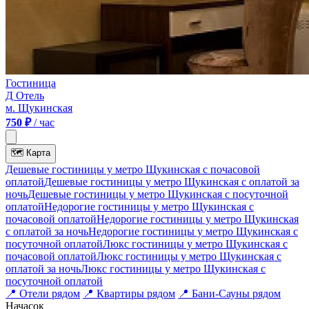
Гостиница
Д Отель
м. Щукинская
750 ₽
/ час
🗺
Карта
Дешевые гостиницы у метро Щукинская c почасовой
оплатой
Дешевые гостиницы у метро Щукинская с оплатой за
ночь
Дешевые гостиницы у метро Щукинская c посуточной
оплатой
Недорогие гостиницы у метро Щукинская c
почасовой оплатой
Недорогие гостиницы у метро Щукинская
с оплатой за ночь
Недорогие гостиницы у метро Щукинская c
посуточной оплатой
Люкс гостиницы у метро Щукинская c
почасовой оплатой
Люкс гостиницы у метро Щукинская с
оплатой за ночь
Люкс гостиницы у метро Щукинская c
посуточной оплатой
📍
Отели рядом
📍
Квартиры рядом
📍
Бани-Сауны рядом
На
часок