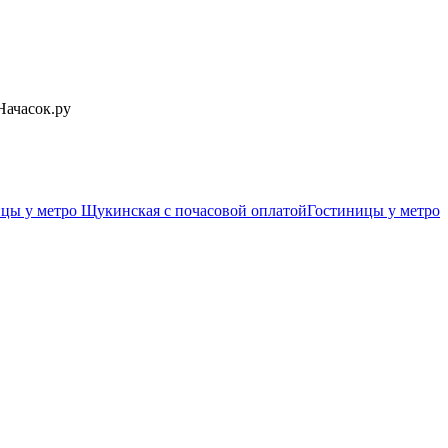
Начасок.ру
цы у метро Щукинская c почасовой оплатой
Гостиницы у метро