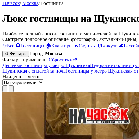
Начасок
/
Москва
/
Гостиница
Люкс гостиницы на Щукинской
Наиболее полный список гостиниц и мини-отелей на Щукинской
Смотрите подробное описание, фотографии, актуальные цены, 
✨
Все
🏨
Гостиницы
🏠
Квартиры
🔥
Сауны
🛁
Джакузи
🌊
Бассей
Город:
Москва
⚙ Фильтры
Фильтры применены
Сбросить всё
Дешевые гостиницы у метро Щукинская
Недорогие гостиницы
Щукинская с оплатой за ночь
Гостиницы у метро Щукинская c 
Найдено: 1 место