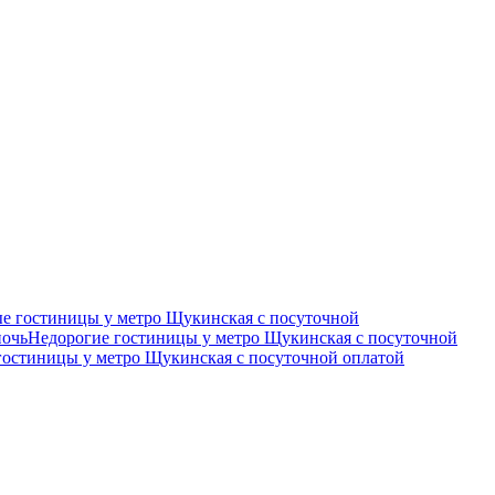
е гостиницы у метро Щукинская c посуточной
ночь
Недорогие гостиницы у метро Щукинская c посуточной
остиницы у метро Щукинская c посуточной оплатой