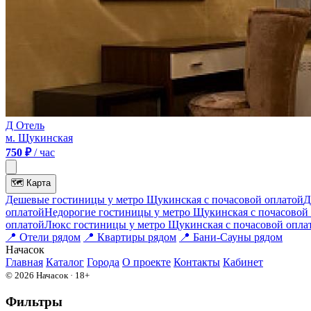
Д Отель
м. Щукинская
750 ₽
/ час
🗺
Карта
Дешевые гостиницы у метро Щукинская c почасовой оплатой
Д
оплатой
Недорогие гостиницы у метро Щукинская c почасовой
оплатой
Люкс гостиницы у метро Щукинская c почасовой опла
📍
Отели рядом
📍
Квартиры рядом
📍
Бани-Сауны рядом
На
часок
Главная
Каталог
Города
О проекте
Контакты
Кабинет
© 2026 Начасок · 18+
Фильтры