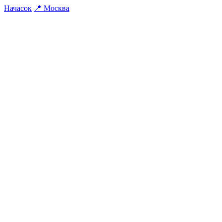
На
часок
📍
Москва