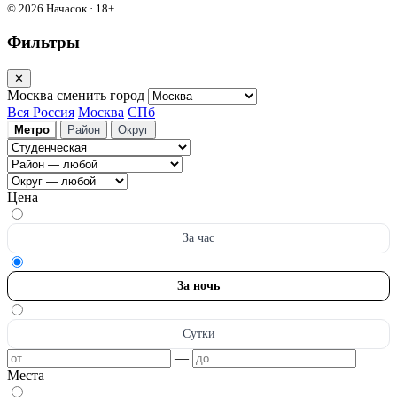
© 2026 Начасок · 18+
Фильтры
✕
Москва
сменить город
Вся Россия
Москва
СПб
Метро
Район
Округ
Цена
За час
За ночь
Сутки
—
Места