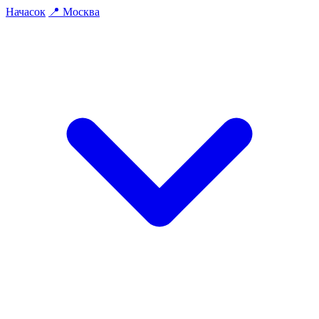
На
часок
📍
Москва