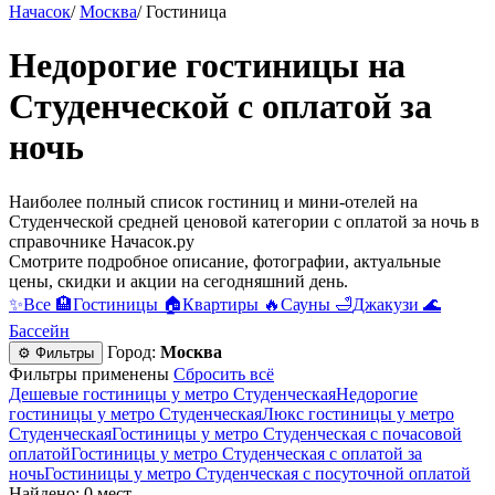
Начасок
/
Москва
/
Гостиница
Недорогие гостиницы на
Студенческой с оплатой за
ночь
Наиболее полный список гостиниц и мини-отелей на
Студенческой средней ценовой категории с оплатой за ночь в
справочнике Начасок.ру
Смотрите подробное описание, фотографии, актуальные
цены, скидки и акции на сегодняшний день.
✨
Все
🏨
Гостиницы
🏠
Квартиры
🔥
Сауны
🛁
Джакузи
🌊
Бассейн
Город:
Москва
⚙ Фильтры
Фильтры применены
Сбросить всё
Дешевые гостиницы у метро Студенческая
Недорогие
гостиницы у метро Студенческая
Люкс гостиницы у метро
Студенческая
Гостиницы у метро Студенческая c почасовой
оплатой
Гостиницы у метро Студенческая с оплатой за
ночь
Гостиницы у метро Студенческая c посуточной оплатой
Найдено: 0 мест