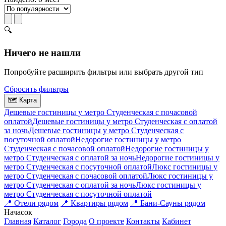
🔍
Ничего не нашли
Попробуйте расширить фильтры или выбрать другой тип
Сбросить фильтры
🗺
Карта
Дешевые гостиницы у метро Студенческая c почасовой
оплатой
Дешевые гостиницы у метро Студенческая с оплатой
за ночь
Дешевые гостиницы у метро Студенческая c
посуточной оплатой
Недорогие гостиницы у метро
Студенческая c почасовой оплатой
Недорогие гостиницы у
метро Студенческая с оплатой за ночь
Недорогие гостиницы у
метро Студенческая c посуточной оплатой
Люкс гостиницы у
метро Студенческая c почасовой оплатой
Люкс гостиницы у
метро Студенческая с оплатой за ночь
Люкс гостиницы у
метро Студенческая c посуточной оплатой
📍
Отели рядом
📍
Квартиры рядом
📍
Бани-Сауны рядом
На
часок
Главная
Каталог
Города
О проекте
Контакты
Кабинет