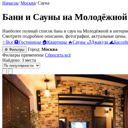
Начасок
/
Москва
/
Сауна
Бани и Сауны на Молодёжной
Наиболее полный список бань и саун на Молодёжной в интернет
Смотрите подробное описание, фотографии, актуальные цены, 
✨
Все
🏨
Гостиницы
🏠
Квартиры
🔥
Сауны
🛁
Джакузи
🌊
Бассей
Город:
Москва
⚙ Фильтры
Фильтры применены
Сбросить всё
Найдено: 3 места