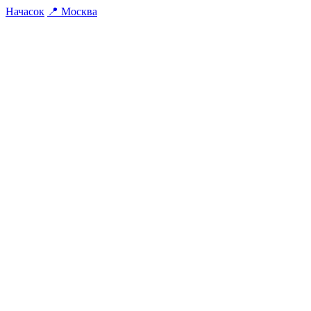
На
часок
📍
Москва