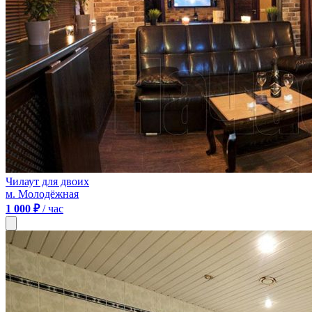
Чилаут для двоих
м. Молодёжная
1 000 ₽
/ час