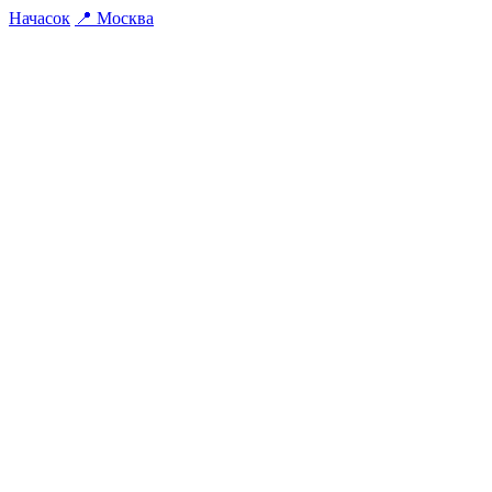
На
часок
📍
Москва