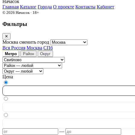
На
часок
Главная
Каталог
Города
О проекте
Контакты
Кабинет
© 2026 Начасок · 18+
Фильтры
✕
Москва
сменить город
Вся Россия
Москва
СПб
Метро
Район
Округ
Цена
—