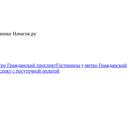
чнике Начасок.ру
тро Гражданский проспект
Гостиницы у метро Гражданский
спект c посуточной оплатой