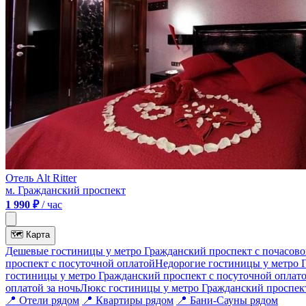
Отель Alt Ritter
м. Гражданский проспект
1 990 ₽
/ час
🗺
Карта
Дешевые гостиницы у метро Гражданский проспект c почасово
проспект c посуточной оплатой
Недорогие гостиницы у метро 
гостиницы у метро Гражданский проспект c посуточной оплат
оплатой за ночь
Люкс гостиницы у метро Гражданский проспект
📍
Отели рядом
📍
Квартиры рядом
📍
Бани-Сауны рядом