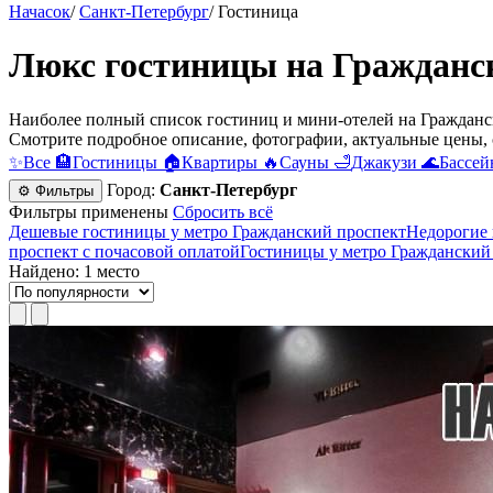
Начасок
/
Санкт-Петербург
/
Гостиница
Люкс гостиницы на Гражданс
Наиболее полный список гостиниц и мини-отелей на Гражданск
Смотрите подробное описание, фотографии, актуальные цены, 
✨
Все
🏨
Гостиницы
🏠
Квартиры
🔥
Сауны
🛁
Джакузи
🌊
Бассей
Город:
Санкт-Петербург
⚙ Фильтры
Фильтры применены
Сбросить всё
Дешевые гостиницы у метро Гражданский проспект
Недорогие 
проспект c почасовой оплатой
Гостиницы у метро Гражданский 
Найдено: 1 место