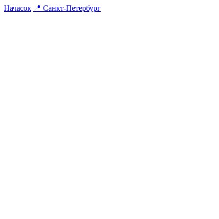
На
часок
📍
Санкт-Петербург