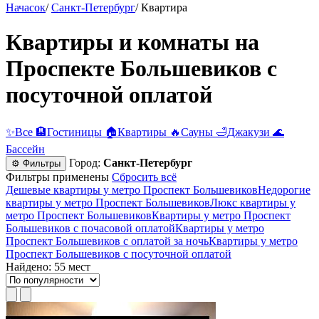
Начасок
/
Санкт-Петербург
/
Квартира
Квартиры и комнаты на
Проспекте Большевиков c
посуточной оплатой
✨
Все
🏨
Гостиницы
🏠
Квартиры
🔥
Сауны
🛁
Джакузи
🌊
Бассейн
Город:
Санкт-Петербург
⚙ Фильтры
Фильтры применены
Сбросить всё
Дешевые квартиры у метро Проспект Большевиков
Недорогие
квартиры у метро Проспект Большевиков
Люкс квартиры у
метро Проспект Большевиков
Квартиры у метро Проспект
Большевиков c почасовой оплатой
Квартиры у метро
Проспект Большевиков с оплатой за ночь
Квартиры у метро
Проспект Большевиков c посуточной оплатой
Найдено: 55 мест