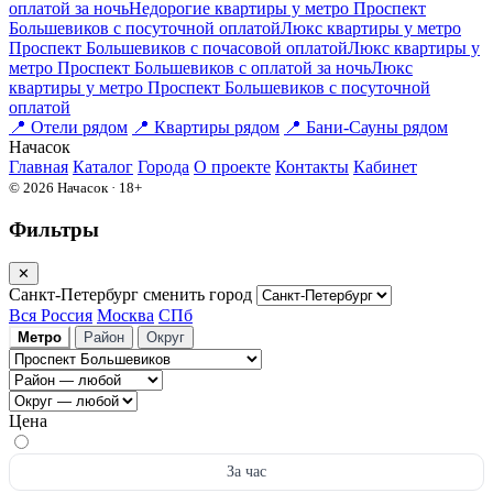
оплатой за ночь
Недорогие квартиры у метро Проспект
Большевиков c посуточной оплатой
Люкс квартиры у метро
Проспект Большевиков c почасовой оплатой
Люкс квартиры у
метро Проспект Большевиков с оплатой за ночь
Люкс
квартиры у метро Проспект Большевиков c посуточной
оплатой
📍
Отели рядом
📍
Квартиры рядом
📍
Бани-Сауны рядом
На
часок
Главная
Каталог
Города
О проекте
Контакты
Кабинет
© 2026 Начасок · 18+
Фильтры
✕
Санкт-Петербург
сменить город
Вся Россия
Москва
СПб
Метро
Район
Округ
Цена
За час