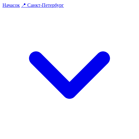
На
часок
📍
Санкт-Петербург