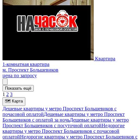
Квартира
1-комнатная квартира
м. Проспект Большевиков
цена по запросу
Показать ещё
1
2
3
🗺
Карта
Дешевые квартиры у метро Проспект Большевиков c
почасовой оплатой
Дешевые квартиры у метро Проспект
Большевиков с оплатой за ночь
Дешевые квартиры у метро
Проспект Большевиков c посуточной оплатой
Недорогие
квартиры у метро Проспект Большевиков c почасовой
оплатой
Недорогие квартиры у метро Проспект Большевиков с