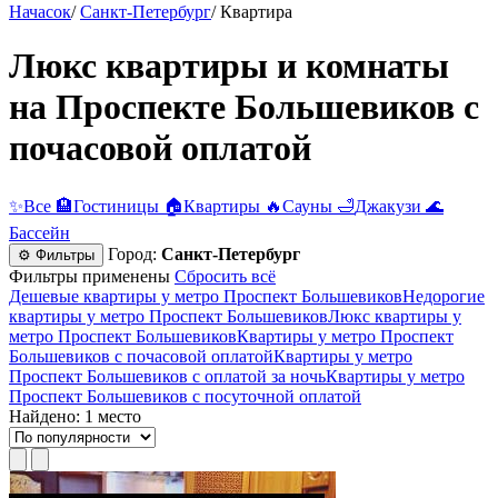
Начасок
/
Санкт-Петербург
/
Квартира
Люкс квартиры и комнаты
на Проспекте Большевиков c
почасовой оплатой
✨
Все
🏨
Гостиницы
🏠
Квартиры
🔥
Сауны
🛁
Джакузи
🌊
Бассейн
Город:
Санкт-Петербург
⚙ Фильтры
Фильтры применены
Сбросить всё
Дешевые квартиры у метро Проспект Большевиков
Недорогие
квартиры у метро Проспект Большевиков
Люкс квартиры у
метро Проспект Большевиков
Квартиры у метро Проспект
Большевиков c почасовой оплатой
Квартиры у метро
Проспект Большевиков с оплатой за ночь
Квартиры у метро
Проспект Большевиков c посуточной оплатой
Найдено: 1 место