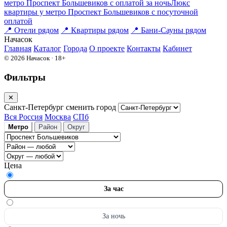
метро Проспект Большевиков с оплатой за ночь
Люкс
квартиры у метро Проспект Большевиков c посуточной
оплатой
📍
Отели рядом
📍
Квартиры рядом
📍
Бани-Сауны рядом
На
часок
Главная
Каталог
Города
О проекте
Контакты
Кабинет
© 2026 Начасок · 18+
Фильтры
✕
Санкт-Петербург
сменить город
Вся Россия
Москва
СПб
Метро
Район
Округ
Цена
За час
За ночь