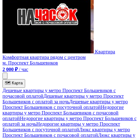
Квартира
Комфортная квартира рядом с центром
м. Проспект Большевиков
2 000 ₽
/ час
🗺
Карта
Дешевые квартиры у метро Проспект Большевиков c
почасовой оплатой
Дешевые квартиры у метро Проспект
Большевиков с оплатой за ночь
Дешевые квартиры у метро
Проспект Большевиков c посуточной оплатой
Недорогие
квартиры у метро Проспект Большевиков c почасовой
оплатой
Недорогие квартиры у метро Проспект Большевиков с
оплатой за ночь
Недорогие квартиры у метро Проспект
Большевиков c посуточной оплатой
Люкс квартиры у метро
Проспект Большевиков c почасовой оплатой
Люкс квартиры у