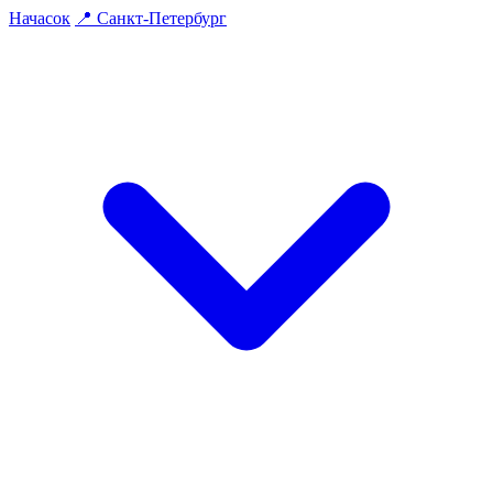
На
часок
📍
Санкт-Петербург