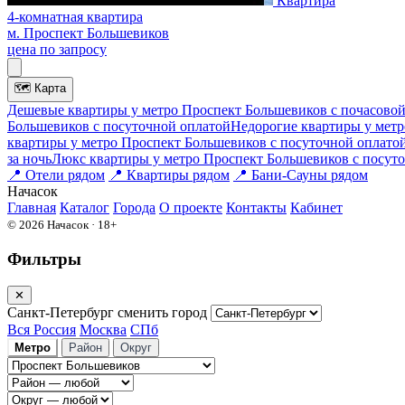
Квартира
4-комнатная квартира
м. Проспект Большевиков
цена по запросу
🗺
Карта
Дешевые квартиры у метро Проспект Большевиков c почасовой
Большевиков c посуточной оплатой
Недорогие квартиры у метр
квартиры у метро Проспект Большевиков c посуточной оплато
за ночь
Люкс квартиры у метро Проспект Большевиков c посут
📍
Отели рядом
📍
Квартиры рядом
📍
Бани-Сауны рядом
На
часок
Главная
Каталог
Города
О проекте
Контакты
Кабинет
© 2026 Начасок · 18+
Фильтры
✕
Санкт-Петербург
сменить город
Вся Россия
Москва
СПб
Метро
Район
Округ