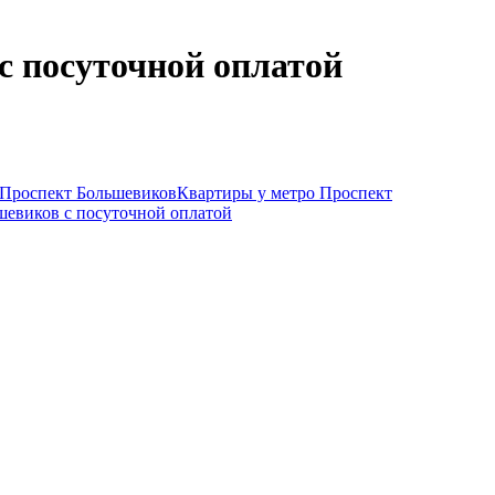
c посуточной оплатой
 Проспект Большевиков
Квартиры у метро Проспект
шевиков c посуточной оплатой