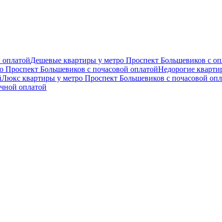
 оплатой
Дешевые квартиры у метро Проспект Большевиков с опл
о Проспект Большевиков c почасовой оплатой
Недорогие квартир
й
Люкс квартиры у метро Проспект Большевиков c почасовой оп
очной оплатой