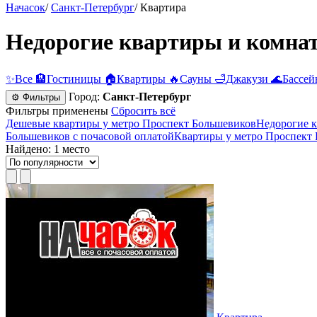
Начасок
/
Санкт-Петербург
/
Квартира
Недорогие квартиры и комнат
✨
Все
🏨
Гостиницы
🏠
Квартиры
🔥
Сауны
🛁
Джакузи
🌊
Бассей
Город:
Санкт-Петербург
⚙ Фильтры
Фильтры применены
Сбросить всё
Дешевые квартиры у метро Проспект Большевиков
Недорогие к
Большевиков c почасовой оплатой
Квартиры у метро Проспект 
Найдено: 1 место