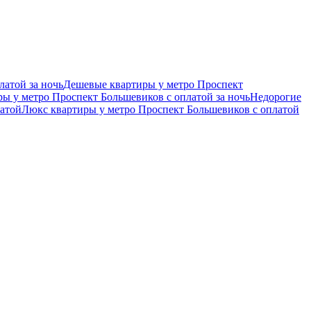
атой за ночь
Дешевые квартиры у метро Проспект
ы у метро Проспект Большевиков с оплатой за ночь
Недорогие
латой
Люкс квартиры у метро Проспект Большевиков с оплатой