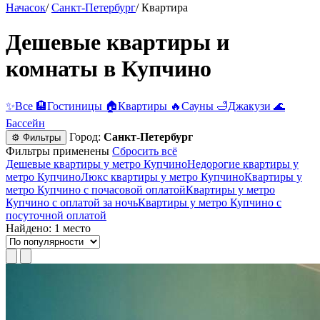
Начасок
/
Санкт-Петербург
/
Квартира
Дешевые квартиры и
комнаты в Купчино
✨
Все
🏨
Гостиницы
🏠
Квартиры
🔥
Сауны
🛁
Джакузи
🌊
Бассейн
Город:
Санкт-Петербург
⚙ Фильтры
Фильтры применены
Сбросить всё
Дешевые квартиры у метро Купчино
Недорогие квартиры у
метро Купчино
Люкс квартиры у метро Купчино
Квартиры у
метро Купчино c почасовой оплатой
Квартиры у метро
Купчино с оплатой за ночь
Квартиры у метро Купчино c
посуточной оплатой
Найдено: 1 место