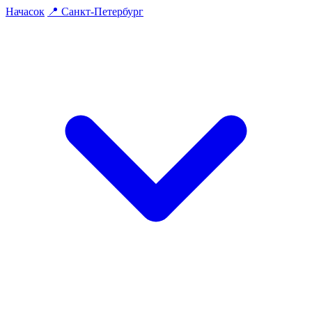
На
часок
📍
Санкт-Петербург