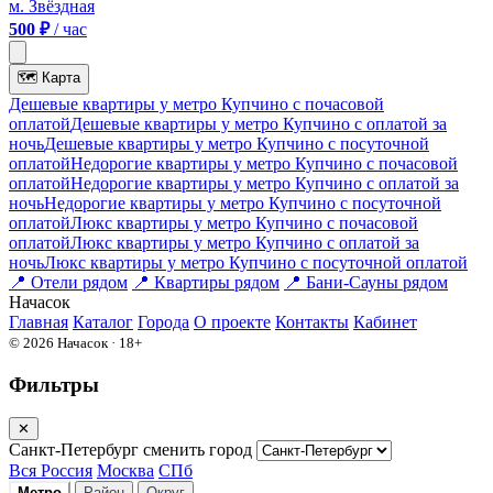
м. Звёздная
500 ₽
/ час
🗺
Карта
Дешевые квартиры у метро Купчино c почасовой
оплатой
Дешевые квартиры у метро Купчино с оплатой за
ночь
Дешевые квартиры у метро Купчино c посуточной
оплатой
Недорогие квартиры у метро Купчино c почасовой
оплатой
Недорогие квартиры у метро Купчино с оплатой за
ночь
Недорогие квартиры у метро Купчино c посуточной
оплатой
Люкс квартиры у метро Купчино c почасовой
оплатой
Люкс квартиры у метро Купчино с оплатой за
ночь
Люкс квартиры у метро Купчино c посуточной оплатой
📍
Отели рядом
📍
Квартиры рядом
📍
Бани-Сауны рядом
На
часок
Главная
Каталог
Города
О проекте
Контакты
Кабинет
© 2026 Начасок · 18+
Фильтры
✕
Санкт-Петербург
сменить город
Вся Россия
Москва
СПб
Метро
Район
Округ