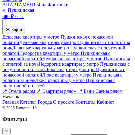
АПАРТАМЕНТЫ на Фонтанке
м. Пушкинская
600 ₽
/ час
🗺
Карта
Дешевые квартиры у метро Пушкинская c почасовой
оплатой
Дешевые квартиры у метро Пушкинская с оплатой за
ночь
Дешевые квартиры у метро Пушкинская c посуточной
оплатой
Недорогие квартиры у метро Пушкинская c
почасовой оплатой
Недорогие квартиры у метро Пушкинская
с оплатой за ночь
Недорогие квартиры у метро Пушкинская c
посуточной оплатой
Люкс квартиры у метро Пушкинская c
почасовой оплатой
Люкс квартиры у метро Пушкинская с
оплатой за ночь
Люкс квартиры у метро Пушкинская c
посуточной оплатой
📍
Отели рядом
📍
Квартиры рядом
📍
Бани-Сауны рядом
На
часок
Главная
Каталог
Города
О проекте
Контакты
Кабинет
© 2026 Начасок · 18+
Фильтры
✕