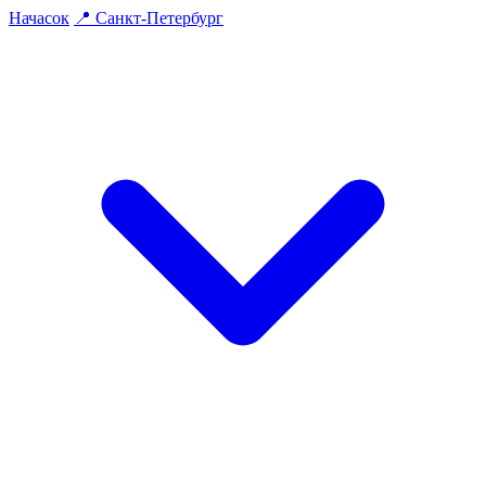
На
часок
📍
Санкт-Петербург