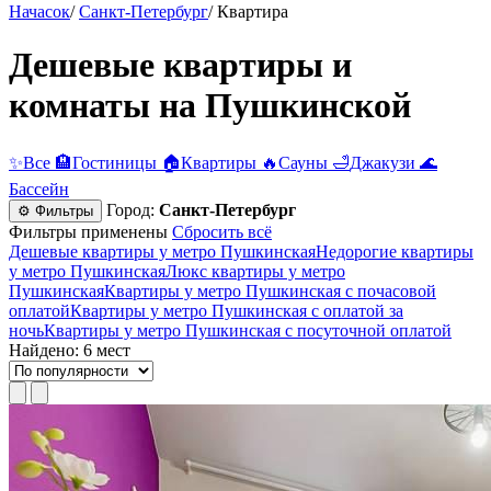
Начасок
/
Санкт-Петербург
/
Квартира
Дешевые квартиры и
комнаты на Пушкинской
✨
Все
🏨
Гостиницы
🏠
Квартиры
🔥
Сауны
🛁
Джакузи
🌊
Бассейн
Город:
Санкт-Петербург
⚙ Фильтры
Фильтры применены
Сбросить всё
Дешевые квартиры у метро Пушкинская
Недорогие квартиры
у метро Пушкинская
Люкс квартиры у метро
Пушкинская
Квартиры у метро Пушкинская c почасовой
оплатой
Квартиры у метро Пушкинская с оплатой за
ночь
Квартиры у метро Пушкинская c посуточной оплатой
Найдено: 6 мест