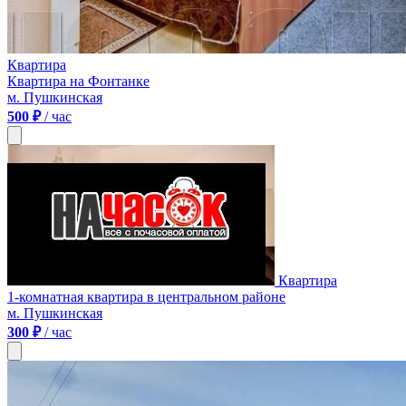
Квартира
Квартира на Фонтанке
м. Пушкинская
500 ₽
/ час
Квартира
1-комнатная квартира в центральном районе
м. Пушкинская
300 ₽
/ час