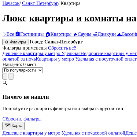
Начасок
/
Санкт-Петербург
/
Квартира
Люкс квартиры и комнаты на 
✨
Все
🏨
Гостиницы
🏠
Квартиры
🔥
Сауны
🛁
Джакузи
🌊
Бассей
Город:
Санкт-Петербург
⚙ Фильтры
Фильтры применены
Сбросить всё
Дешевые квартиры у метро Удельная
Недорогие квартиры у мет
оплатой за ночь
Квартиры у метро Удельная c посуточной опла
Найдено: 0 мест
🔍
Ничего не нашли
Попробуйте расширить фильтры или выбрать другой тип
Сбросить фильтры
🗺
Карта
Дешевые квартиры у метро Удельная c почасовой оплатой
Дешев