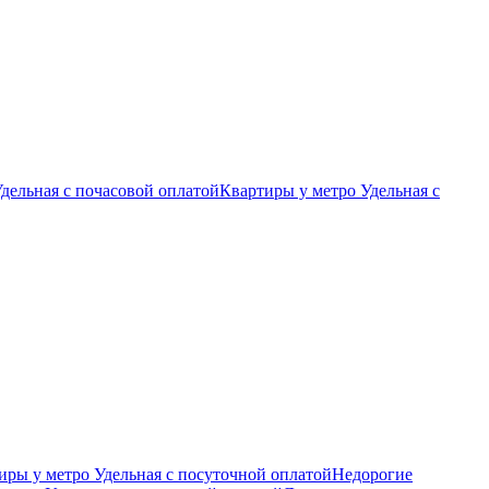
дельная c почасовой оплатой
Квартиры у метро Удельная с
ры у метро Удельная c посуточной оплатой
Недорогие