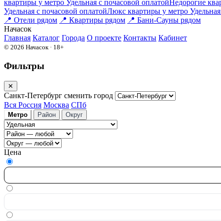
квартиры у метро Удельная c почасовой оплатой
Недорогие квар
Удельная c почасовой оплатой
Люкс квартиры у метро Удельная 
📍
Отели рядом
📍
Квартиры рядом
📍
Бани-Сауны рядом
На
часок
Главная
Каталог
Города
О проекте
Контакты
Кабинет
© 2026 Начасок · 18+
Фильтры
✕
Санкт-Петербург
сменить город
Вся Россия
Москва
СПб
Метро
Район
Округ
Цена