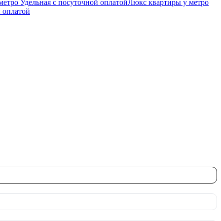
метро Удельная c посуточной оплатой
Люкс квартиры у метро
й оплатой