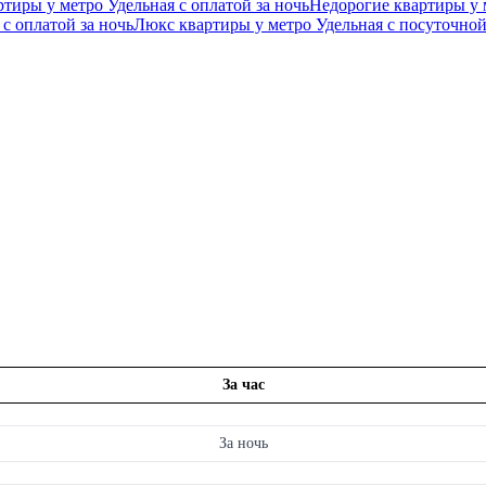
тиры у метро Удельная с оплатой за ночь
Недорогие квартиры у 
с оплатой за ночь
Люкс квартиры у метро Удельная c посуточно
За час
За ночь