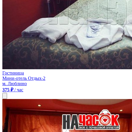
Гостиница
Мини-отель Отдых-2
м. Люблино
375 ₽
/ час