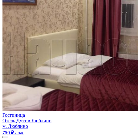
Гостиница
Отель Дуэт в Люблино
м. Люблино
750 ₽
/ час