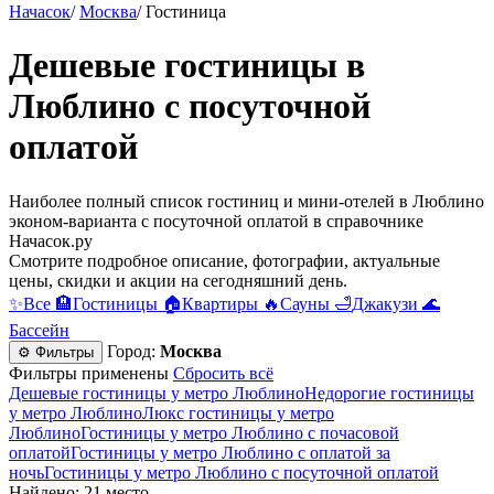
Начасок
/
Москва
/
Гостиница
Дешевые гостиницы в
Люблино c посуточной
оплатой
Наиболее полный список гостиниц и мини-отелей в Люблино
эконом-варианта c посуточной оплатой в справочнике
Начасок.ру
Смотрите подробное описание, фотографии, актуальные
цены, скидки и акции на сегодняшний день.
✨
Все
🏨
Гостиницы
🏠
Квартиры
🔥
Сауны
🛁
Джакузи
🌊
Бассейн
Город:
Москва
⚙ Фильтры
Фильтры применены
Сбросить всё
Дешевые гостиницы у метро Люблино
Недорогие гостиницы
у метро Люблино
Люкс гостиницы у метро
Люблино
Гостиницы у метро Люблино c почасовой
оплатой
Гостиницы у метро Люблино с оплатой за
ночь
Гостиницы у метро Люблино c посуточной оплатой
Найдено: 21 место