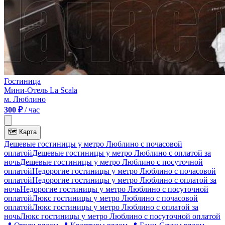
Гостиница
Мини-Отель La Scala
м. Люблино
300 ₽
/ час
🗺
Карта
Дешевые гостиницы у метро Люблино c почасовой
оплатой
Дешевые гостиницы у метро Люблино с оплатой за
ночь
Дешевые гостиницы у метро Люблино c посуточной
оплатой
Недорогие гостиницы у метро Люблино c почасовой
оплатой
Недорогие гостиницы у метро Люблино с оплатой за
ночь
Недорогие гостиницы у метро Люблино c посуточной
оплатой
Люкс гостиницы у метро Люблино c почасовой
оплатой
Люкс гостиницы у метро Люблино с оплатой за
ночь
Люкс гостиницы у метро Люблино c посуточной оплатой