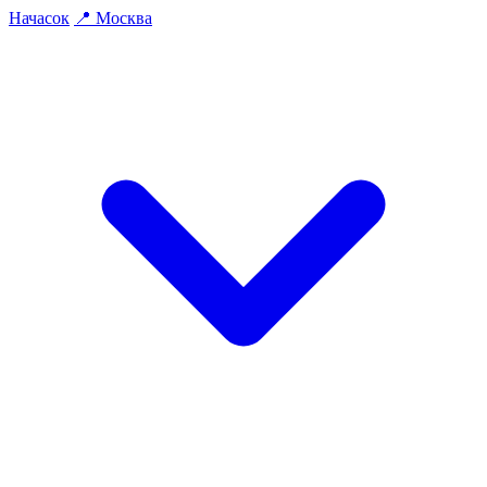
На
часок
📍
Москва