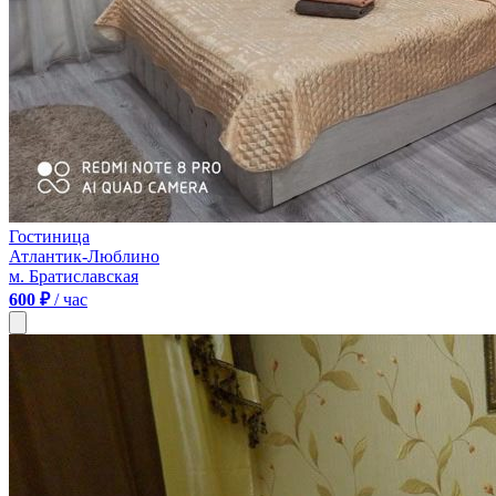
Гостиница
Атлантик-Люблино
м. Братиславская
600 ₽
/ час