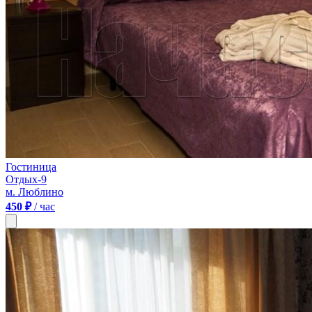
Гостиница
Отдых-9
м. Люблино
450 ₽
/ час