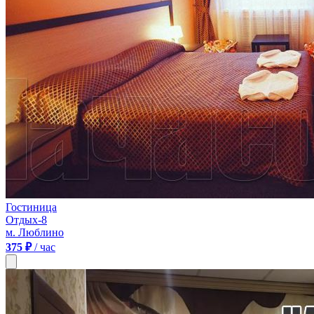
Гостиница
Отдых-8
м. Люблино
375 ₽
/ час