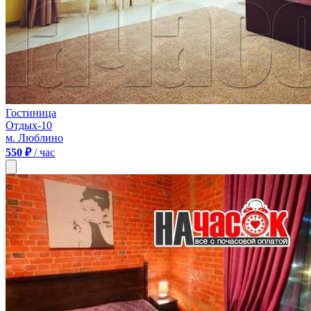
Гостиница
Отдых-10
м. Люблино
550 ₽
/ час