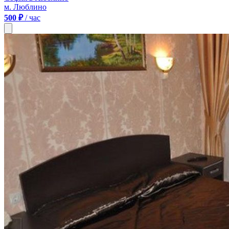
м. Люблино
500 ₽
/ час