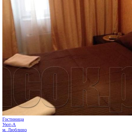
Гостиница
Уют-А
м. Люблино