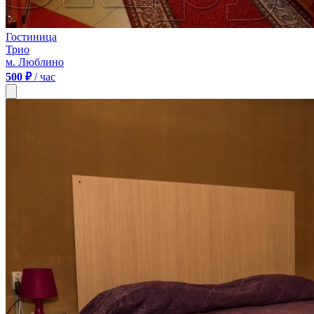
Гостиница
Трио
м. Люблино
500 ₽
/ час