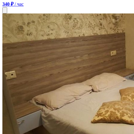
340 ₽
/ час