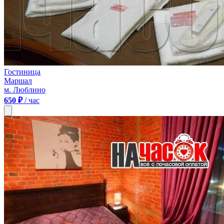
Гостиница
Маршал
м. Люблино
650 ₽
/ час