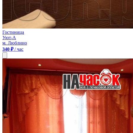
Гостиница
Уют-А
м. Люблино
340 ₽
/ час