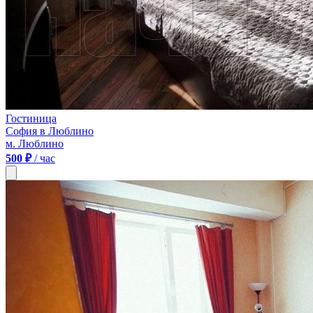
Гостиница
София в Люблино
м. Люблино
500 ₽
/ час