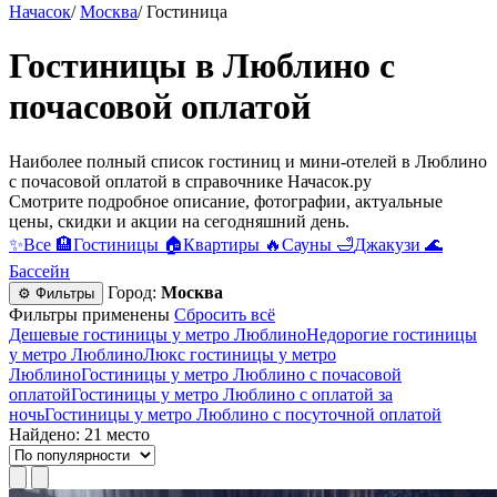
Начасок
/
Москва
/
Гостиница
Гостиницы в Люблино c
почасовой оплатой
Наиболее полный список гостиниц и мини-отелей в Люблино
c почасовой оплатой в справочнике Начасок.ру
Смотрите подробное описание, фотографии, актуальные
цены, скидки и акции на сегодняшний день.
✨
Все
🏨
Гостиницы
🏠
Квартиры
🔥
Сауны
🛁
Джакузи
🌊
Бассейн
Город:
Москва
⚙ Фильтры
Фильтры применены
Сбросить всё
Дешевые гостиницы у метро Люблино
Недорогие гостиницы
у метро Люблино
Люкс гостиницы у метро
Люблино
Гостиницы у метро Люблино c почасовой
оплатой
Гостиницы у метро Люблино с оплатой за
ночь
Гостиницы у метро Люблино c посуточной оплатой
Найдено: 21 место