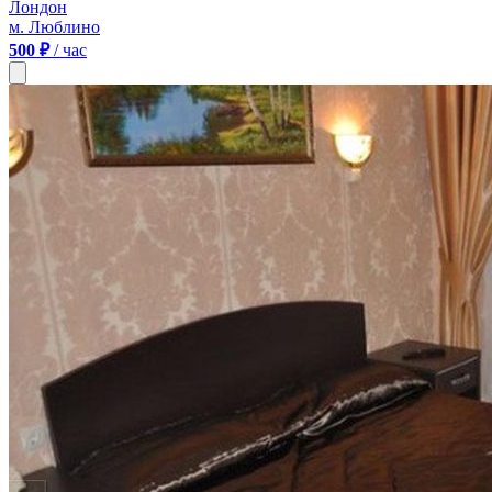
Лондон
м. Люблино
500 ₽
/ час