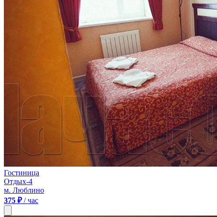
Гостиница
Отдых-4
м. Люблино
375 ₽
/ час