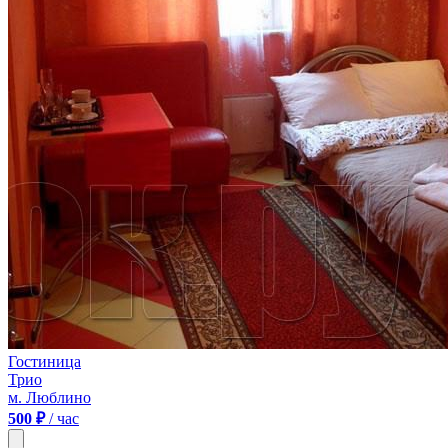
Гостиница
Трио
м. Люблино
500 ₽
/ час