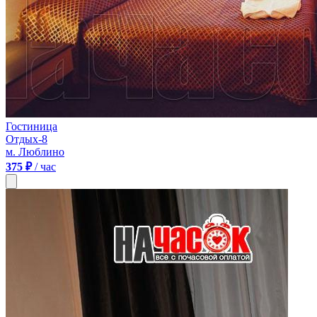
Гостиница
Отдых-8
м. Люблино
375 ₽
/ час