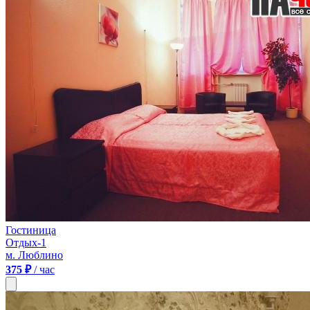
Гостиница
Отдых-1
м. Люблино
375 ₽
/ час