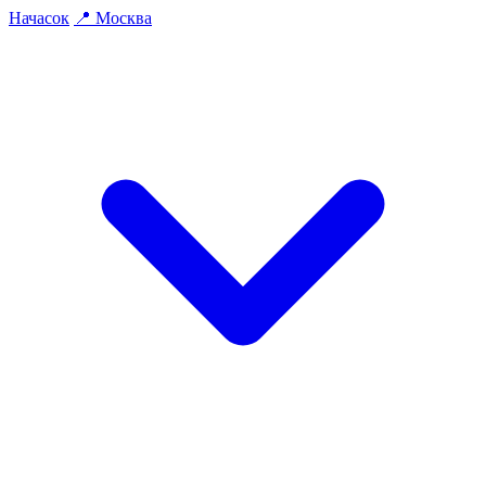
На
часок
📍
Москва