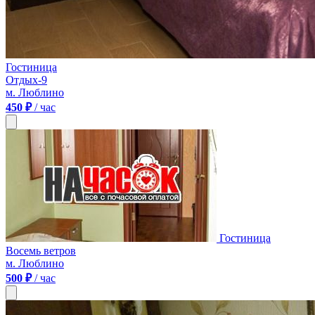
Гостиница
Отдых-9
м. Люблино
450 ₽
/ час
Гостиница
Восемь ветров
м. Люблино
500 ₽
/ час