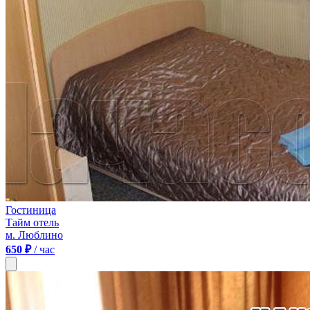
Гостиница
Тайм отель
м. Люблино
650 ₽
/ час