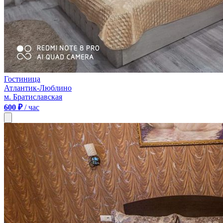
Гостиница
Атлантик-Люблино
м. Братиславская
600 ₽
/ час