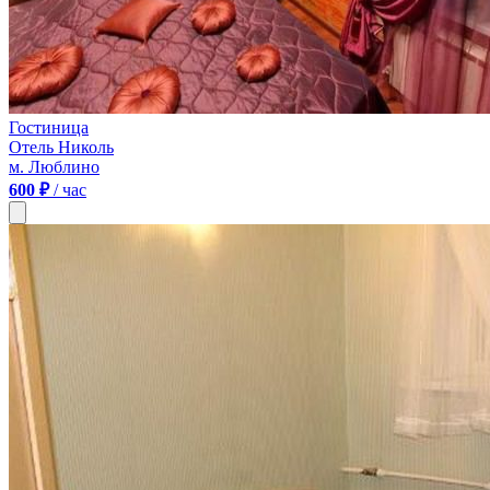
Гостиница
Отель Николь
м. Люблино
600 ₽
/ час