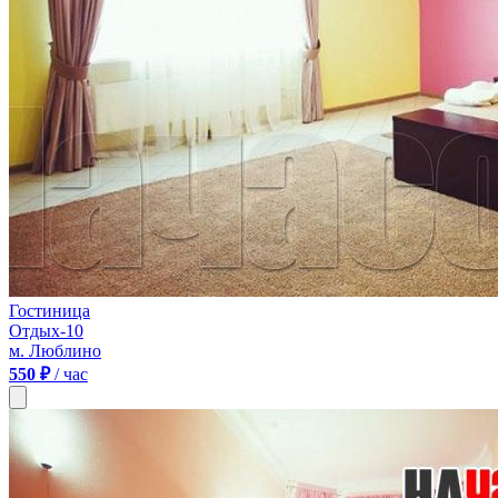
Гостиница
Отдых-10
м. Люблино
550 ₽
/ час