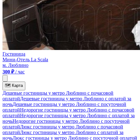
Гостиница
Мини-Отель La Scala
м. Люблино
300 ₽
/ час
🗺
Карта
Дешевые гостиницы у метро Люблино c почасовой
оплатой
Дешевые гостиницы у метро Люблино с оплатой за
ночь
Дешевые гостиницы у метро Люблино c посуточной
оплатой
Недорогие гостиницы у метро Люблино c почасовой
оплатой
Недорогие гостиницы у метро Люблино с оплатой за
ночь
Недорогие гостиницы у метро Люблино c посуточной
оплатой
Люкс гостиницы у метро Люблино c почасовой
оплатой
Люкс гостиницы у метро Люблино с оплатой за
ночь
Люкс гостиницы у метро Люблино c посуточной оплатой