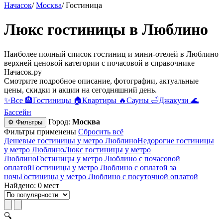
Начасок
/
Москва
/
Гостиница
Люкс гостиницы в Люблино
Наиболее полный список гостиниц и мини-отелей в Люблино
верхней ценовой категории c почасовой в справочнике
Начасок.ру
Смотрите подробное описание, фотографии, актуальные
цены, скидки и акции на сегодняшний день.
✨
Все
🏨
Гостиницы
🏠
Квартиры
🔥
Сауны
🛁
Джакузи
🌊
Бассейн
Город:
Москва
⚙ Фильтры
Фильтры применены
Сбросить всё
Дешевые гостиницы у метро Люблино
Недорогие гостиницы
у метро Люблино
Люкс гостиницы у метро
Люблино
Гостиницы у метро Люблино c почасовой
оплатой
Гостиницы у метро Люблино с оплатой за
ночь
Гостиницы у метро Люблино c посуточной оплатой
Найдено: 0 мест
🔍