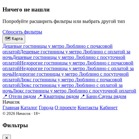
Ничего не нашли
Попробуйте расширить фильтры или выбрать другой тип
Сбросить фильтры
🗺
Карта
Дешевые гостиницы у метро Люблино c почасовой
оплатой
Дешевые гостиницы у метро Люблино с оплатой за
ночь
Дешевые гостиницы у метро Люблино c посуточной
оплатой
Недорогие гостиницы у метро Люблино c почасовой
оплатой
Недорогие гостиницы у метро Люблино с оплатой за
ночь
Недорогие гостиницы у метро Люблино c посуточной
оплатой
Люкс гостиницы у метро Люблино c почасовой
оплатой
Люкс гостиницы у метро Люблино с оплатой за
ночь
Люкс гостиницы у метро Люблино c посуточной оплатой
📍
Отели рядом
📍
Квартиры рядом
📍
Бани-Сауны рядом
На
часок
Главная
Каталог
Города
О проекте
Контакты
Кабинет
© 2026 Начасок · 18+
Фильтры
✕