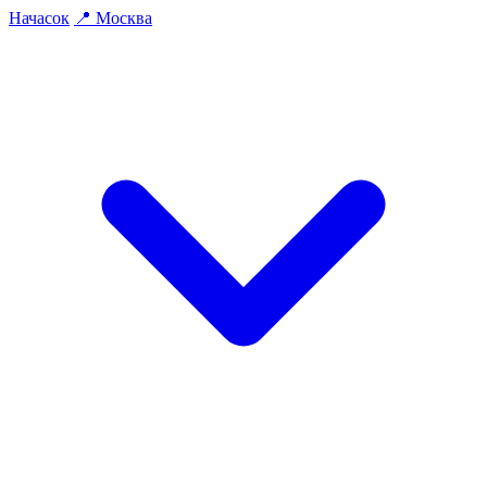
На
часок
📍
Москва