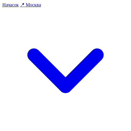
На
часок
📍
Москва