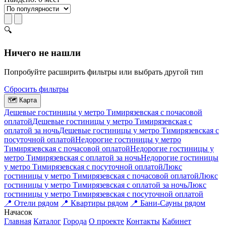
🔍
Ничего не нашли
Попробуйте расширить фильтры или выбрать другой тип
Сбросить фильтры
🗺
Карта
Дешевые гостиницы у метро Тимирязевская c почасовой
оплатой
Дешевые гостиницы у метро Тимирязевская с
оплатой за ночь
Дешевые гостиницы у метро Тимирязевская c
посуточной оплатой
Недорогие гостиницы у метро
Тимирязевская c почасовой оплатой
Недорогие гостиницы у
метро Тимирязевская с оплатой за ночь
Недорогие гостиницы
у метро Тимирязевская c посуточной оплатой
Люкс
гостиницы у метро Тимирязевская c почасовой оплатой
Люкс
гостиницы у метро Тимирязевская с оплатой за ночь
Люкс
гостиницы у метро Тимирязевская c посуточной оплатой
📍
Отели рядом
📍
Квартиры рядом
📍
Бани-Сауны рядом
На
часок
Главная
Каталог
Города
О проекте
Контакты
Кабинет