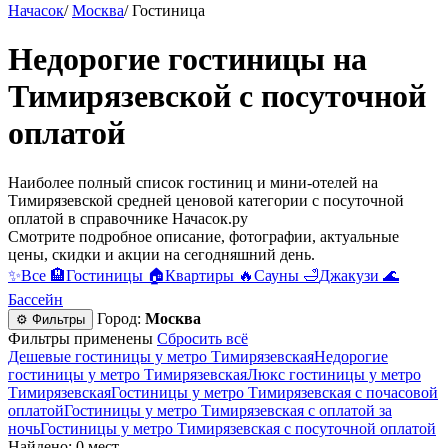
Начасок
/
Москва
/
Гостиница
Недорогие гостиницы на
Тимирязевской c посуточной
оплатой
Наиболее полный список гостиниц и мини-отелей на
Тимирязевской средней ценовой категории c посуточной
оплатой в справочнике Начасок.ру
Смотрите подробное описание, фотографии, актуальные
цены, скидки и акции на сегодняшний день.
✨
Все
🏨
Гостиницы
🏠
Квартиры
🔥
Сауны
🛁
Джакузи
🌊
Бассейн
Город:
Москва
⚙ Фильтры
Фильтры применены
Сбросить всё
Дешевые гостиницы у метро Тимирязевская
Недорогие
гостиницы у метро Тимирязевская
Люкс гостиницы у метро
Тимирязевская
Гостиницы у метро Тимирязевская c почасовой
оплатой
Гостиницы у метро Тимирязевская с оплатой за
ночь
Гостиницы у метро Тимирязевская c посуточной оплатой
Найдено: 0 мест