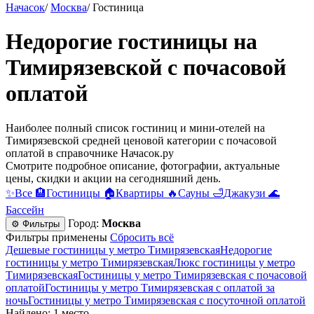
Начасок
/
Москва
/
Гостиница
Недорогие гостиницы на
Тимирязевской c почасовой
оплатой
Наиболее полный список гостиниц и мини-отелей на
Тимирязевской средней ценовой категории c почасовой
оплатой в справочнике Начасок.ру
Смотрите подробное описание, фотографии, актуальные
цены, скидки и акции на сегодняшний день.
✨
Все
🏨
Гостиницы
🏠
Квартиры
🔥
Сауны
🛁
Джакузи
🌊
Бассейн
Город:
Москва
⚙ Фильтры
Фильтры применены
Сбросить всё
Дешевые гостиницы у метро Тимирязевская
Недорогие
гостиницы у метро Тимирязевская
Люкс гостиницы у метро
Тимирязевская
Гостиницы у метро Тимирязевская c почасовой
оплатой
Гостиницы у метро Тимирязевская с оплатой за
ночь
Гостиницы у метро Тимирязевская c посуточной оплатой
Найдено: 1 место