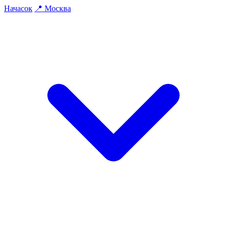
На
часок
📍
Москва