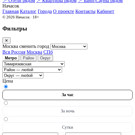
📍
Отели рядом
📍
Квартиры рядом
📍
Бани-Сауны рядом
На
часок
Главная
Каталог
Города
О проекте
Контакты
Кабинет
© 2026 Начасок · 18+
Фильтры
✕
Москва
сменить город
Вся Россия
Москва
СПб
Метро
Район
Округ
Цена
За час
За ночь
Сутки