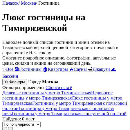
Начасок
/
Москва
/
Гостиница
Люкс гостиницы на
Тимирязевской
Наиболее полный список гостиниц и мини-отелей на
Тимирязевской верхней ценовой категории c почасовой в
справочнике Начасок.ру
Смотрите подробное описание, фотографии, актуальные
цены, скидки и акции на сегодняшний день.
✨
Все
🏨
Гостиницы
🏠
Квартиры
🔥
Сауны
🛁
Джакузи
🌊
Бассейн
Город:
Москва
⚙ Фильтры
Фильтры применены
Сбросить всё
Дешевые гостиницы у метро Тимирязевская
Недорогие
гостиницы у метро Тимирязевская
Люкс гостиницы у метро
Тимирязевская
Гостиницы у метро Тимирязевская c почасовой
оплатой
Гостиницы у метро Тимирязевская с оплатой за
ночь
Гостиницы у метро Тимирязевская c посуточной оплатой
Найдено: 0 мест