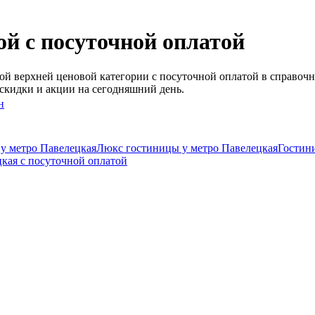
й c посуточной оплатой
й верхней ценовой категории c посуточной оплатой в справочн
скидки и акции на сегодняшний день.
н
у метро Павелецкая
Люкс гостиницы у метро Павелецкая
Гостин
кая c посуточной оплатой