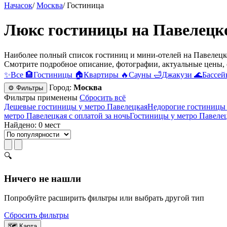
Начасок
/
Москва
/
Гостиница
Люкс гостиницы на Павелецко
Наиболее полный список гостиниц и мини-отелей на Павелецко
Смотрите подробное описание, фотографии, актуальные цены, 
✨
Все
🏨
Гостиницы
🏠
Квартиры
🔥
Сауны
🛁
Джакузи
🌊
Бассей
Город:
Москва
⚙ Фильтры
Фильтры применены
Сбросить всё
Дешевые гостиницы у метро Павелецкая
Недорогие гостиницы 
метро Павелецкая с оплатой за ночь
Гостиницы у метро Павелец
Найдено: 0 мест
🔍
Ничего не нашли
Попробуйте расширить фильтры или выбрать другой тип
Сбросить фильтры
🗺
Карта