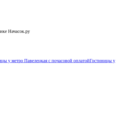
ике Начасок.ру
ицы у метро Павелецкая c почасовой оплатой
Гостиницы у