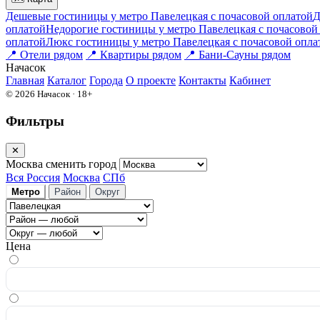
Дешевые гостиницы у метро Павелецкая c почасовой оплатой
Д
оплатой
Недорогие гостиницы у метро Павелецкая c почасовой
оплатой
Люкс гостиницы у метро Павелецкая c почасовой опла
📍
Отели рядом
📍
Квартиры рядом
📍
Бани-Сауны рядом
На
часок
Главная
Каталог
Города
О проекте
Контакты
Кабинет
© 2026 Начасок · 18+
Фильтры
✕
Москва
сменить город
Вся Россия
Москва
СПб
Метро
Район
Округ
Цена