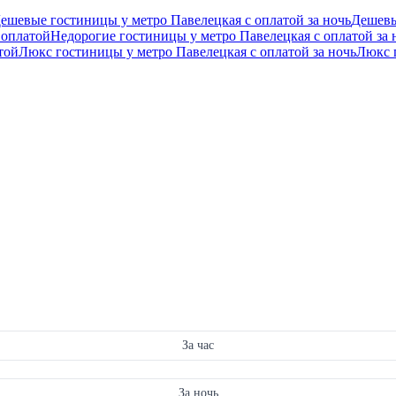
ешевые гостиницы у метро Павелецкая с оплатой за ночь
Дешевы
 оплатой
Недорогие гостиницы у метро Павелецкая с оплатой за 
той
Люкс гостиницы у метро Павелецкая с оплатой за ночь
Люкс 
За час
За ночь