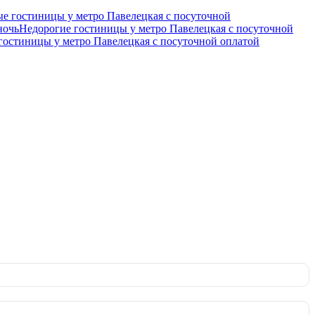
е гостиницы у метро Павелецкая c посуточной
ночь
Недорогие гостиницы у метро Павелецкая c посуточной
гостиницы у метро Павелецкая c посуточной оплатой