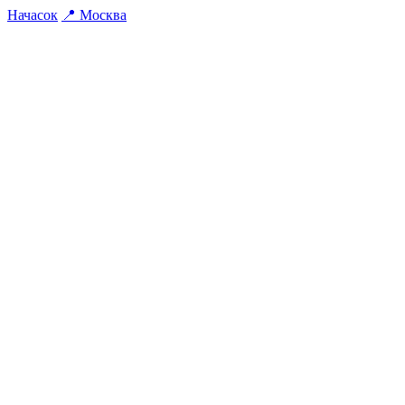
На
часок
📍
Москва