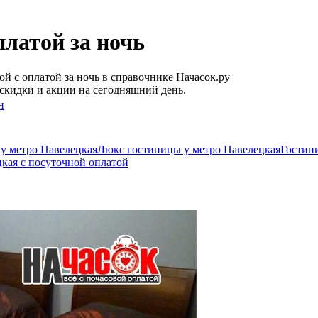
латой за ночь
й с оплатой за ночь в справочнике Начасок.ру
скидки и акции на сегодняшний день.
н
у метро Павелецкая
Люкс гостиницы у метро Павелецкая
Гостин
кая c посуточной оплатой