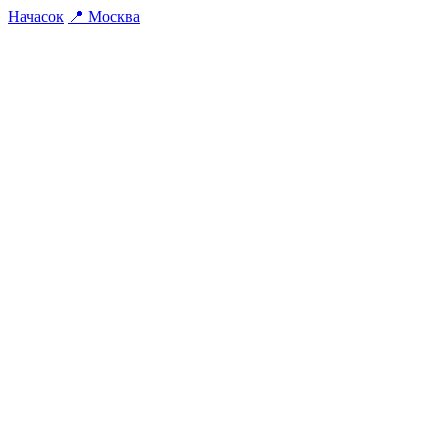
На
часок
📍
Москва