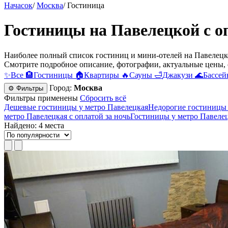
Начасок
/
Москва
/
Гостиница
Гостиницы на Павелецкой с оп
Наиболее полный список гостиниц и мини-отелей на Павелецко
Смотрите подробное описание, фотографии, актуальные цены, 
✨
Все
🏨
Гостиницы
🏠
Квартиры
🔥
Сауны
🛁
Джакузи
🌊
Бассей
Город:
Москва
⚙ Фильтры
Фильтры применены
Сбросить всё
Дешевые гостиницы у метро Павелецкая
Недорогие гостиницы 
метро Павелецкая с оплатой за ночь
Гостиницы у метро Павелец
Найдено: 4 места