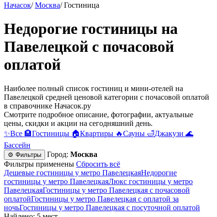
Начасок
/
Москва
/
Гостиница
Недорогие гостиницы на
Павелецкой c почасовой
оплатой
Наиболее полный список гостиниц и мини-отелей на
Павелецкой средней ценовой категории c почасовой оплатой
в справочнике Начасок.ру
Смотрите подробное описание, фотографии, актуальные
цены, скидки и акции на сегодняшний день.
✨
Все
🏨
Гостиницы
🏠
Квартиры
🔥
Сауны
🛁
Джакузи
🌊
Бассейн
Город:
Москва
⚙ Фильтры
Фильтры применены
Сбросить всё
Дешевые гостиницы у метро Павелецкая
Недорогие
гостиницы у метро Павелецкая
Люкс гостиницы у метро
Павелецкая
Гостиницы у метро Павелецкая c почасовой
оплатой
Гостиницы у метро Павелецкая с оплатой за
ночь
Гостиницы у метро Павелецкая c посуточной оплатой
Найдено: 5 мест