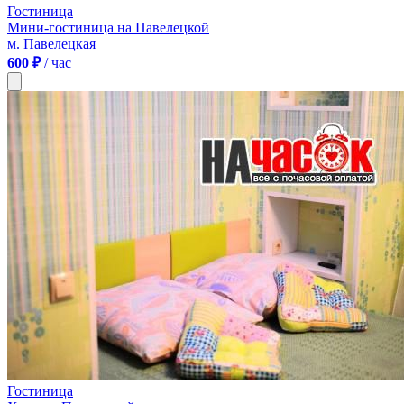
Гостиница
Мини-гостиница на Павелецкой
м. Павелецкая
600 ₽
/ час
Гостиница