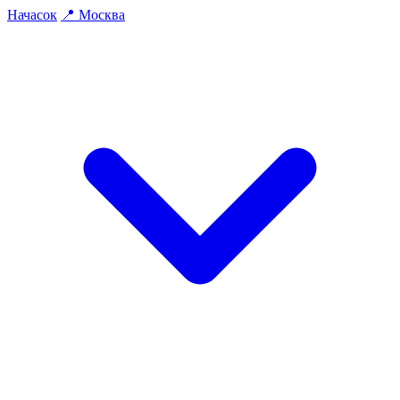
На
часок
📍
Москва