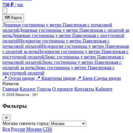
750 ₽
/ час
🗺
Карта
Дешевые гостиницы у метро Павелецкая c почасовой
оплатой
Дешевые гостиницы у метро Павелецкая с оплатой за
ночь
Дешевые гостиницы у метро Павелецкая c посуточной
оплатой
Недорогие гостиницы у метро Павелецкая c
почасовой оплатой
Недорогие гостиницы у метро Павелецкая
с оплатой за ночь
Недорогие гостиницы у метро Павелецкая c
посуточной оплатой
Люкс гостиницы у метро Павелецкая c
почасовой оплатой
Люкс гостиницы у метро Павелецкая с
оплатой за ночь
Люкс гостиницы у метро Павелецкая c
посуточной оплатой
📍
Отели рядом
📍
Квартиры рядом
📍
Бани-Сауны рядом
На
часок
Главная
Каталог
Города
О проекте
Контакты
Кабинет
© 2026 Начасок · 18+
Фильтры
✕
Москва
сменить город
Вся Россия
Москва
СПб