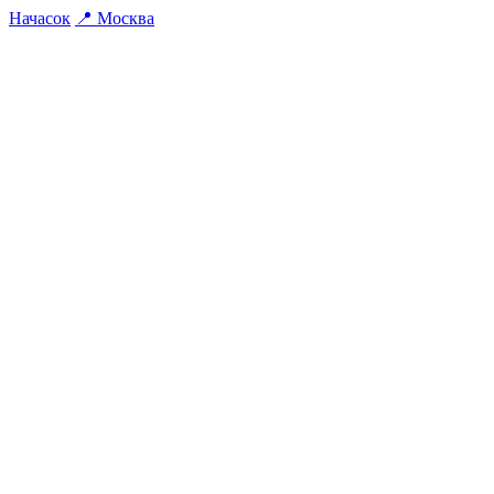
На
часок
📍
Москва