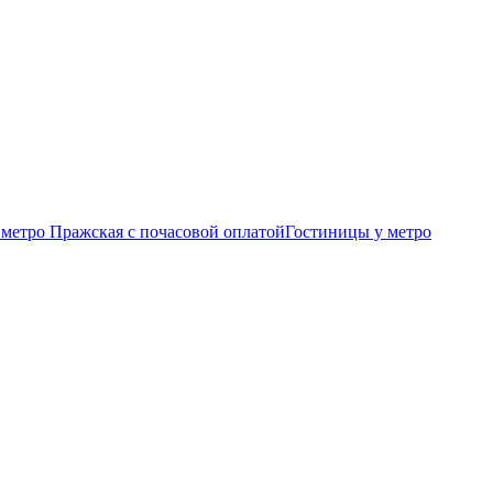
метро Пражская c почасовой оплатой
Гостиницы у метро