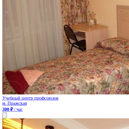
Учебный центр профсоюзов
м. Пражская
300 ₽
/ час