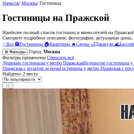
Начасок
/
Москва
/
Гостиница
Гостиницы на Пражской
Наиболее полный список гостиниц и мини-отелей на Пражской
Смотрите подробное описание, фотографии, актуальные цены, 
✨
Все
🏨
Гостиницы
🏠
Квартиры
🔥
Сауны
🛁
Джакузи
🌊
Бассей
Город:
Москва
⚙ Фильтры
Фильтры применены
Сбросить всё
Дешевые гостиницы у метро Пражская
Недорогие гостиницы у
Пражская с оплатой за ночь
Гостиницы у метро Пражская c пос
Найдено: 2 места