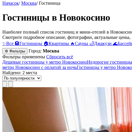
Начасок
/
Москва
/
Гостиница
Гостиницы в Новокосино
Наиболее полный список гостиниц и мини-отелей в Новокосин
Смотрите подробное описание, фотографии, актуальные цены, 
✨
Все
🏨
Гостиницы
🏠
Квартиры
🔥
Сауны
🛁
Джакузи
🌊
Бассей
Город:
Москва
⚙ Фильтры
Фильтры применены
Сбросить всё
Дешевые гостиницы у метро Новокосино
Недорогие гостиницы
метро Новокосино с оплатой за ночь
Гостиницы у метро Новоко
Найдено: 2 места