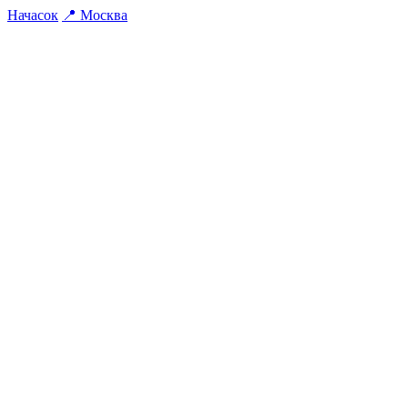
На
часок
📍
Москва