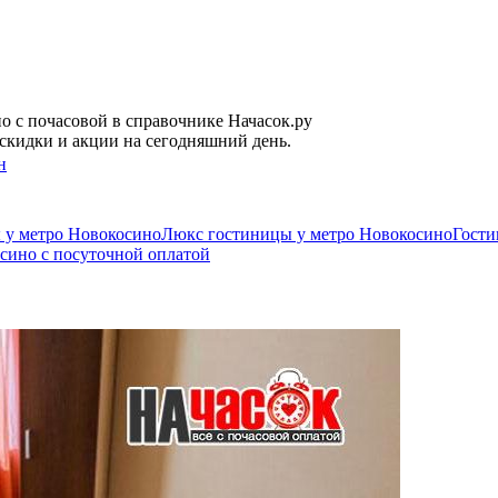
о c почасовой в справочнике Начасок.ру
скидки и акции на сегодняшний день.
н
 у метро Новокосино
Люкс гостиницы у метро Новокосино
Гости
сино c посуточной оплатой