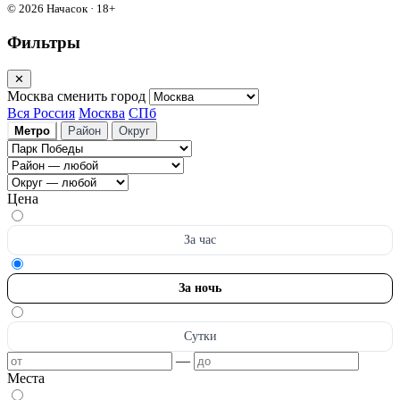
© 2026 Начасок · 18+
Фильтры
✕
Москва
сменить город
Вся Россия
Москва
СПб
Метро
Район
Округ
Цена
За час
За ночь
Сутки
—
Места