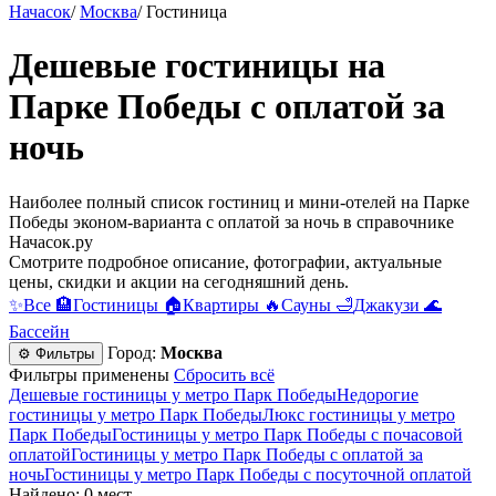
Начасок
/
Москва
/
Гостиница
Дешевые гостиницы на
Парке Победы с оплатой за
ночь
Наиболее полный список гостиниц и мини-отелей на Парке
Победы эконом-варианта с оплатой за ночь в справочнике
Начасок.ру
Смотрите подробное описание, фотографии, актуальные
цены, скидки и акции на сегодняшний день.
✨
Все
🏨
Гостиницы
🏠
Квартиры
🔥
Сауны
🛁
Джакузи
🌊
Бассейн
Город:
Москва
⚙ Фильтры
Фильтры применены
Сбросить всё
Дешевые гостиницы у метро Парк Победы
Недорогие
гостиницы у метро Парк Победы
Люкс гостиницы у метро
Парк Победы
Гостиницы у метро Парк Победы c почасовой
оплатой
Гостиницы у метро Парк Победы с оплатой за
ночь
Гостиницы у метро Парк Победы c посуточной оплатой
Найдено: 0 мест