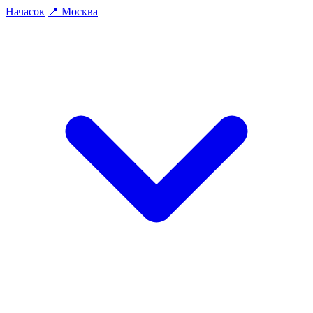
На
часок
📍
Москва