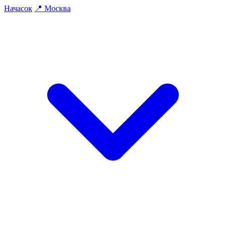
На
часок
📍
Москва