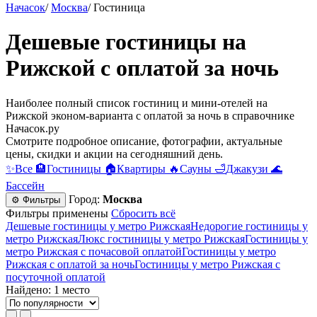
Начасок
/
Москва
/
Гостиница
Дешевые гостиницы на
Рижской с оплатой за ночь
Наиболее полный список гостиниц и мини-отелей на
Рижской эконом-варианта с оплатой за ночь в справочнике
Начасок.ру
Смотрите подробное описание, фотографии, актуальные
цены, скидки и акции на сегодняшний день.
✨
Все
🏨
Гостиницы
🏠
Квартиры
🔥
Сауны
🛁
Джакузи
🌊
Бассейн
Город:
Москва
⚙ Фильтры
Фильтры применены
Сбросить всё
Дешевые гостиницы у метро Рижская
Недорогие гостиницы у
метро Рижская
Люкс гостиницы у метро Рижская
Гостиницы у
метро Рижская c почасовой оплатой
Гостиницы у метро
Рижская с оплатой за ночь
Гостиницы у метро Рижская c
посуточной оплатой
Найдено: 1 место