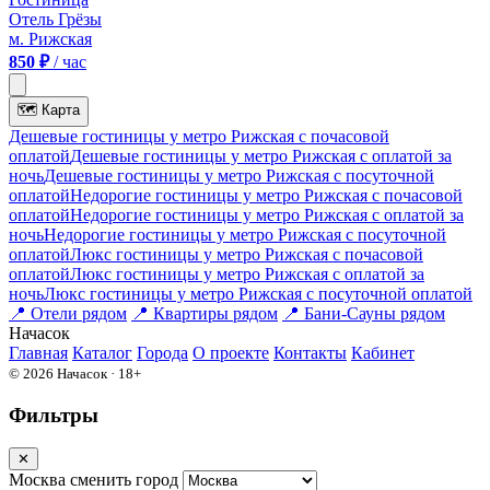
Отель Грёзы
м. Рижская
850 ₽
/ час
🗺
Карта
Дешевые гостиницы у метро Рижская c почасовой
оплатой
Дешевые гостиницы у метро Рижская с оплатой за
ночь
Дешевые гостиницы у метро Рижская c посуточной
оплатой
Недорогие гостиницы у метро Рижская c почасовой
оплатой
Недорогие гостиницы у метро Рижская с оплатой за
ночь
Недорогие гостиницы у метро Рижская c посуточной
оплатой
Люкс гостиницы у метро Рижская c почасовой
оплатой
Люкс гостиницы у метро Рижская с оплатой за
ночь
Люкс гостиницы у метро Рижская c посуточной оплатой
📍
Отели рядом
📍
Квартиры рядом
📍
Бани-Сауны рядом
На
часок
Главная
Каталог
Города
О проекте
Контакты
Кабинет
© 2026 Начасок · 18+
Фильтры
✕
Москва
сменить город