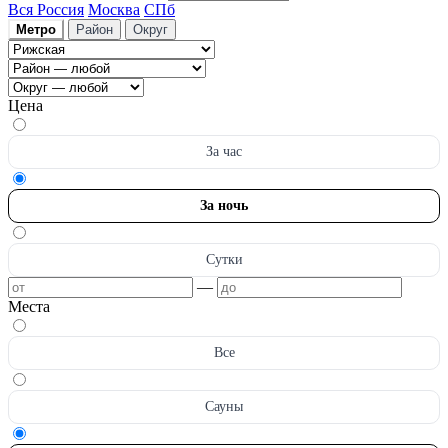
Вся Россия
Москва
СПб
Метро
Район
Округ
Цена
За час
За ночь
Сутки
—
Места
Все
Сауны