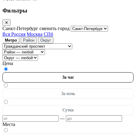
Фильтры
✕
Санкт-Петербург
сменить город
Вся Россия
Москва
СПб
Метро
Район
Округ
Цена
За час
За ночь
Сутки
—
Места