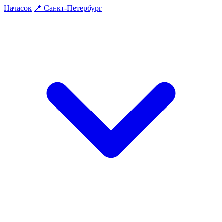
На
часок
📍
Санкт-Петербург