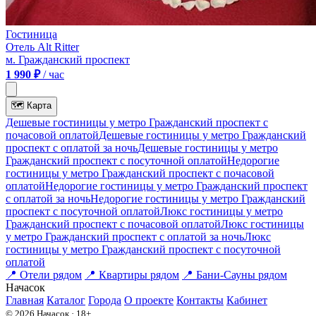
Гостиница
Отель Alt Ritter
м. Гражданский проспект
1 990 ₽
/ час
🗺
Карта
Дешевые гостиницы у метро Гражданский проспект c
почасовой оплатой
Дешевые гостиницы у метро Гражданский
проспект с оплатой за ночь
Дешевые гостиницы у метро
Гражданский проспект c посуточной оплатой
Недорогие
гостиницы у метро Гражданский проспект c почасовой
оплатой
Недорогие гостиницы у метро Гражданский проспект
с оплатой за ночь
Недорогие гостиницы у метро Гражданский
проспект c посуточной оплатой
Люкс гостиницы у метро
Гражданский проспект c почасовой оплатой
Люкс гостиницы
у метро Гражданский проспект с оплатой за ночь
Люкс
гостиницы у метро Гражданский проспект c посуточной
оплатой
📍
Отели рядом
📍
Квартиры рядом
📍
Бани-Сауны рядом
На
часок
Главная
Каталог
Города
О проекте
Контакты
Кабинет
© 2026 Начасок · 18+