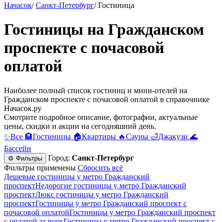
Начасок
/
Санкт-Петербург
/
Гостиница
Гостиницы на Гражданском
проспекте c почасовой
оплатой
Наиболее полный список гостиниц и мини-отелей на
Гражданском проспекте c почасовой оплатой в справочнике
Начасок.ру
Смотрите подробное описание, фотографии, актуальные
цены, скидки и акции на сегодняшний день.
✨
Все
🏨
Гостиницы
🏠
Квартиры
🔥
Сауны
🛁
Джакузи
🌊
Бассейн
Город:
Санкт-Петербург
⚙ Фильтры
Фильтры применены
Сбросить всё
Дешевые гостиницы у метро Гражданский
проспект
Недорогие гостиницы у метро Гражданский
проспект
Люкс гостиницы у метро Гражданский
проспект
Гостиницы у метро Гражданский проспект c
почасовой оплатой
Гостиницы у метро Гражданский проспект
с оплатой за ночь
Гостиницы у метро Гражданский проспект c