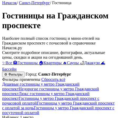
Начасок
/
Санкт-Петербург
/
Гостиница
Гостиницы на Гражданском
проспекте
Наиболее полный список гостиниц и мини-отелей на
Гражданском проспекте c почасовой в справочнике
Начасок.ру
Смотрите подробное описание, фотографии, актуальные
цены, скидки и акции на сегодняшний день.
✨
Все
🏨
Гостиницы
🏠
Квартиры
🔥
Сауны
🛁
Джакузи
🌊
Бассейн
Город:
Санкт-Петербург
⚙ Фильтры
Фильтры применены
Сбросить всё
Дешевые гостиницы у метро Гражданский
проспект
Недорогие гостиницы у метро Гражданский
проспект
Люкс гостиницы у метро Гражданский
проспект
Гостиницы у метро Гражданский проспект c
почасовой оплатой
Гостиницы у метро Гражданский проспект
с оплатой за ночь
Гостиницы у метро Гражданский проспект c
посуточной оплатой
Найдено: 1 место