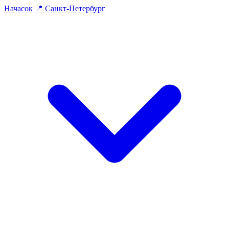
На
часок
📍
Санкт-Петербург