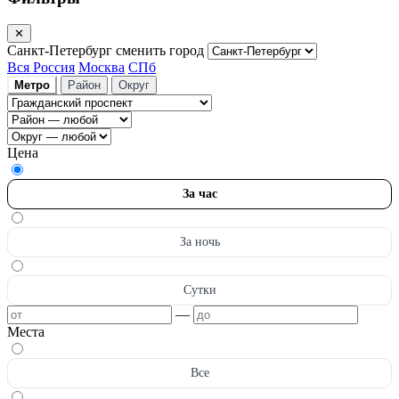
✕
Санкт-Петербург
сменить город
Вся Россия
Москва
СПб
Метро
Район
Округ
Цена
За час
За ночь
Сутки
—
Места
Все