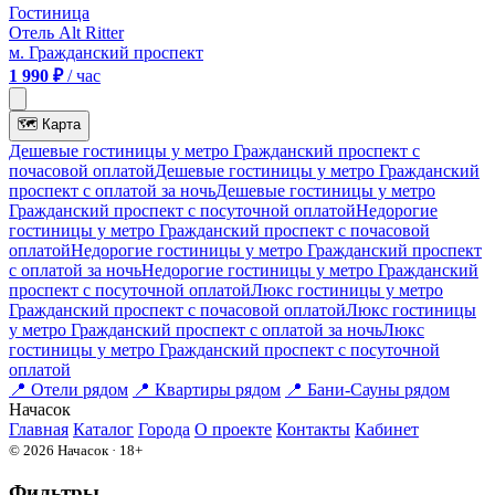
Гостиница
Отель Alt Ritter
м. Гражданский проспект
1 990 ₽
/ час
🗺
Карта
Дешевые гостиницы у метро Гражданский проспект c
почасовой оплатой
Дешевые гостиницы у метро Гражданский
проспект с оплатой за ночь
Дешевые гостиницы у метро
Гражданский проспект c посуточной оплатой
Недорогие
гостиницы у метро Гражданский проспект c почасовой
оплатой
Недорогие гостиницы у метро Гражданский проспект
с оплатой за ночь
Недорогие гостиницы у метро Гражданский
проспект c посуточной оплатой
Люкс гостиницы у метро
Гражданский проспект c почасовой оплатой
Люкс гостиницы
у метро Гражданский проспект с оплатой за ночь
Люкс
гостиницы у метро Гражданский проспект c посуточной
оплатой
📍
Отели рядом
📍
Квартиры рядом
📍
Бани-Сауны рядом
На
часок
Главная
Каталог
Города
О проекте
Контакты
Кабинет
© 2026 Начасок · 18+
Фильтры